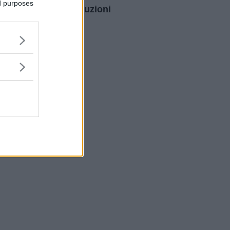
ed purposes
intraoculari: le soluzioni
per dire addio agli
occhiali