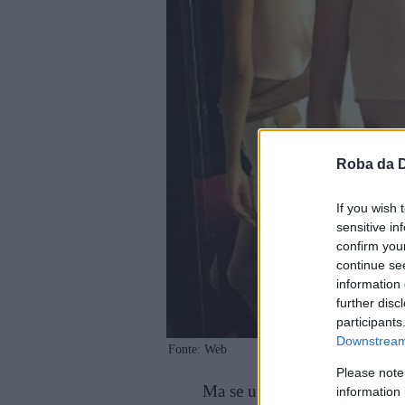
Roba da 
If you wish 
sensitive in
confirm you
continue se
information 
further disc
participants
Downstream 
Fonte: Web
Please note
Ma se una persona è snodabil
information 