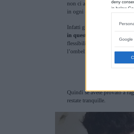
deny consent
non ci arriva si deve quindi m
in below Go
in ogni caso
avere il bacino
Persona
Infatti gli esperti in medicin
in questo modo non vuol di
Google 
flessibili (e questo è anche t
l’ombelico nonostante l’evide
Cont
Quindi se avete provato a rag
restate tranquille.