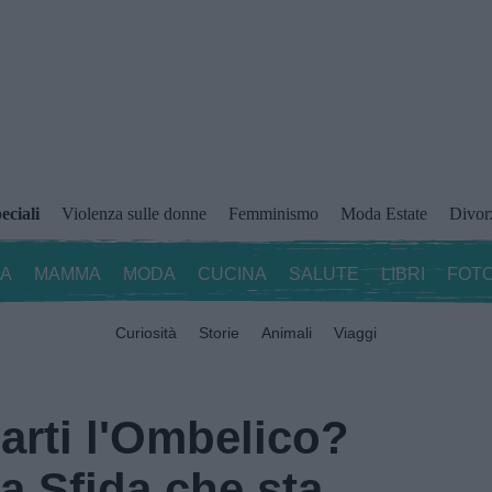
eciali
Violenza sulle donne
Femminismo
Moda Estate
Divor
ZA
MAMMA
MODA
CUCINA
SALUTE
LIBRI
FOTO
Curiosità
Storie
Animali
Viaggi
arti l'Ombelico?
a Sfida che sta