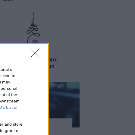
Curiosità
Unalome: significato,
storia e origini di un
sonal or
simbolo sacro
ection to
ou may
 personal
out of the
 downstream
B’s List of
er and store
Curiosità
to grant or
Laser e lenti