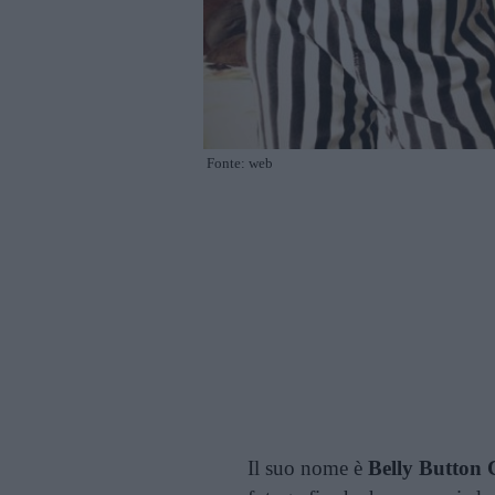
Fonte: web
Il suo nome è
Belly Button 