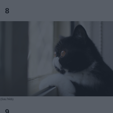
8
(foto:Web)
9