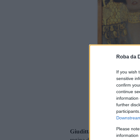
Roba da 
If you wish 
sensitive in
confirm you
continue se
information 
further disc
Cont
participants
Downstream 
Please note
Giuditta I
(1901) rappresenta 
information 
regina del proprio desiderio.