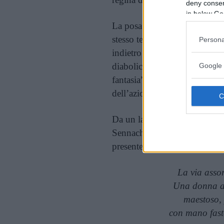
deny consent
in below Go
La posa frontale che vuole avv
stesso tempo negata dal bracc
Persona
indietro come in trance, la 
diabolico, sono tutti segnali
Google 
fantasia” e “idea moderna”, 
dell’azione virile nel mondo.
Da un lato sul fondo è ripropo
Sennachenib a Ninive, dall’al
presente, alla tipica signora 
La via assor
Una donna alt
maestoso, 
con mano fasto