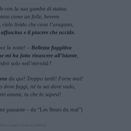
le con la sua gamba di statua.
oteso come un folle, bevevo
, cielo livido che cova l’uragano,
 affascina e il piacere che uccide.
i la notte! –
Bellezza fuggitiva
e mi ha fatto rinascere all’istante
,
vedrò solo nell’eternità?
tano
da qui! Troppo tardi! Forse mai!
o dove fuggi, né tu sai dove vado,
rei amata, tu che lo sapevi!
ne passante – da “Les fleurs du mal”)
inua a leggere dopo la pubblicità