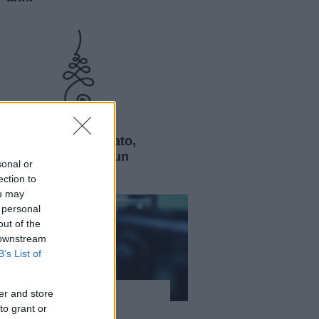
Curiosità
Unalome: significato,
storia e origini di un
sonal or
simbolo sacro
ection to
ou may
 personal
out of the
 downstream
B’s List of
er and store
Curiosità
to grant or
Laser e lenti