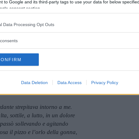
 to Google and its third-party tags to use your data for below specifi
ogle consent section.
icinare quasi il partner sessuale -ma è allo
io piegato, il volto lievemente arrovesciato
l Data Processing Opt Outs
bocca semiaperta che nasconde un compiacimento
 di una donna-incubo che fonde in sé “antica
consents
annunciando un funesto destino vanificatore
CONFIRM
sto il passato aureo e trionfale del palazzo di
tro l’illusionismo fotografico riconduce al
Data Deletion
Data Access
Privacy Policy
della Vienna del tempo.
dante strepitava intorno a me.
a, sottile, a lutto, in un dolore
passò sollevando e agitando
sa il pizzo e l’orlo della gonna,