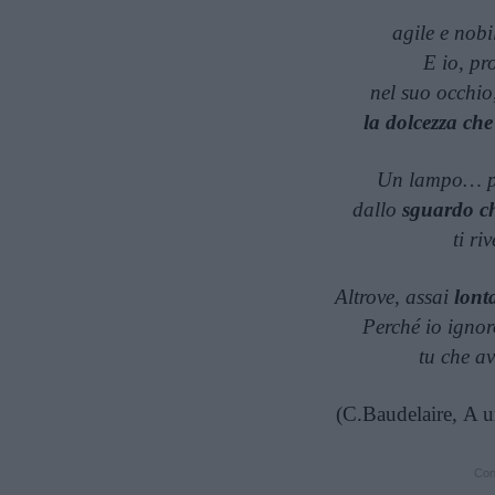
agile e nobi
E io, pr
nel suo occhio
la dolcezza che
Un lampo… po
dallo
sguardo ch
ti ri
Altrove, assai
lon
Perché io ignor
tu che av
(C.Baudelaire
,
A u
Cont