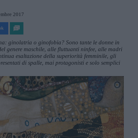
vembre 2017
ok
na: ginolatria o ginofobia? Sono tante le donne in
l genere maschile, alle fluttuanti ninfee, alle madri
tinua esaltazione della superiorità femminile, gli
esentati di spalle, mai protagonisti e solo semplici