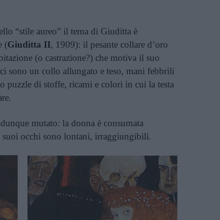
lo “stile aureo” il tema di Giuditta è
 (
Giuditta II
, 1909): il pesante collare d’oro
itazione (o castrazione?) che motiva il suo
irci sono un collo allungato e teso, mani febbrili
puzzle di stoffe, ricami e colori in cui la testa
re.
 è dunque mutato: la donna è consumata
 i suoi occhi sono lontani, irraggiungibili.