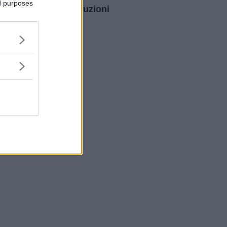
ed purposes
intraoculari: le soluzioni
per dire addio agli
occhiali