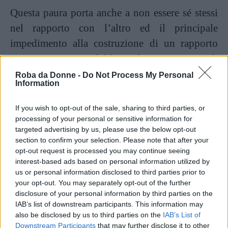
Questa paura porta anche a non essere sé stessi
nel rapporto con l’altro ed il principale
impedimento alla costruzione di un rapporto
sano è, senza dubbio, la mancanza di
comunicazione, che impedisce di conoscersi e
Roba da Donne -
Do Not Process My Personal
Information
di comprendere l’altro in modo sincero.
If you wish to opt-out of the sale, sharing to third parties, or
In assenza di parole, diventa impossibile
processing of your personal or sensitive information for
targeted advertising by us, please use the below opt-out
spiegarsi e quindi evitare gli equivoci, così
section to confirm your selection. Please note that after your
come condividere i propri desideri, i sentimenti
opt-out request is processed you may continue seeing
e porsi degli obiettivi comuni nella
interest-based ads based on personal information utilized by
us or personal information disclosed to third parties prior to
quotidianità.
your opt-out. You may separately opt-out of the further
disclosure of your personal information by third parties on the
IAB’s list of downstream participants. This information may
Nella maggior parte dei casi, la persona che esce
also be disclosed by us to third parties on the
IAB’s List of
da una storia fallimentare
preferisce non
Downstream Participants
that may further disclose it to other