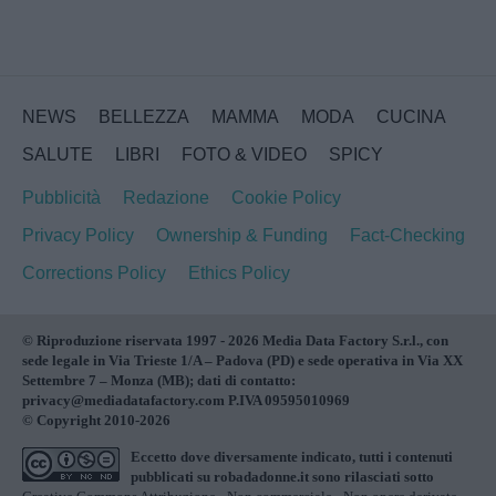
NEWS
BELLEZZA
MAMMA
MODA
CUCINA
SALUTE
LIBRI
FOTO & VIDEO
SPICY
Pubblicità
Redazione
Cookie Policy
Privacy Policy
Ownership & Funding
Fact-Checking
Corrections Policy
Ethics Policy
© Riproduzione riservata 1997 - 2026 Media Data Factory S.r.l., con
sede legale in Via Trieste 1/A – Padova (PD) e sede operativa in Via XX
Settembre 7 – Monza (MB); dati di contatto:
privacy@mediadatafactory.com P.IVA 09595010969
© Copyright 2010-2026
Eccetto dove diversamente indicato, tutti i contenuti
pubblicati su
robadadonne.it
sono rilasciati sotto