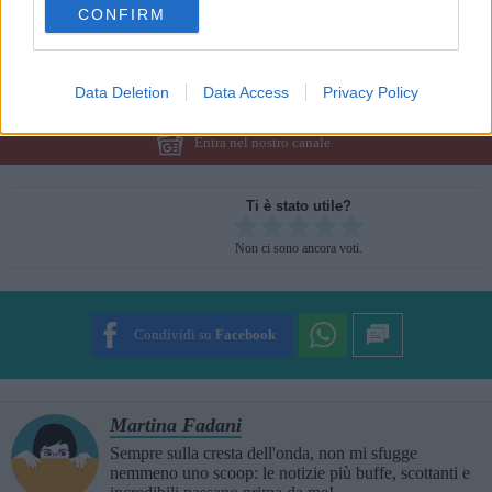
CONFIRM
Articolo originale pubblicato il 20 gennaio 2014
consent section.
Data Deletion
Data Access
Privacy Policy
Seguici anche su Google News!
Entra nel nostro canale
Ti è stato utile?
Rate this item:
Non ci sono ancora voti.
SUBMIT RATING
Condividi su
Facebook
Martina Fadani
Sempre sulla cresta dell'onda, non mi sfugge
nemmeno uno scoop: le notizie più buffe, scottanti e