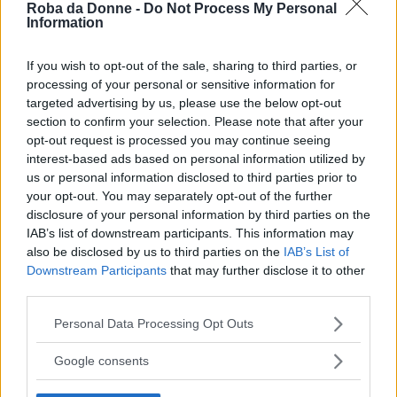
Rifarsi gli occhi e il palato ha un costo non
Roba da Donne -
Do Not Process My Personal
Information
indifferente: 300 euro circa, ma dividendosi
l’uomo con le amiche,
e questa volta è
If you wish to opt-out of the sale, sharing to third parties, or
concesso
, si può essere tutte contente senza
processing of your personal or sensitive information for
targeted advertising by us, please use the below opt-out
svuotare il portafogli.
section to confirm your selection. Please note that after your
Un week end alle terme sarebbe costato meno,
opt-out request is processed you may continue seeing
ma alla fine vuoi mettere la soddisfazione di
interest-based ads based on personal information utilized by
us or personal information disclosed to third parties prior to
veder realizzato il sogno di tutte le femministe
your opt-out. You may separately opt-out of the further
del mondo?!
disclosure of your personal information by third parties on the
IAB’s list of downstream participants. This information may
L’uomo casalingo piace, eccome.
also be disclosed by us to third parties on the
IAB’s List of
Downstream Participants
that may further disclose it to other
third parties.
Continua a leggere dopo la pubblicità
Please note that this website/app uses one or more Google
Personal Data Processing Opt Outs
services and may gather and store information including but
not limited to your visit or usage behaviour. You may click to
Google consents
grant or deny consent to Google and its third-party tags to
use your data for below specified purposes in below Google