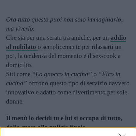
Ora tutto questo puoi non solo immaginarlo,
ma viverlo.
Che sia per una serata tra amiche, per un
addio
al nubilato
o semplicemente per rilassarti un
po’, la tendenza del momento è il sex-cook a
domicilio.
Siti come
“Lo gnocco in cucina”
o
“Fico in
cucina”
offrono questo tipo di servizio davvero
innovativo e adatto come divertimento per sole
donne.
Il menù lo decidi tu e lui si occupa di tutto,
dalla spesa alla pulizia finale.