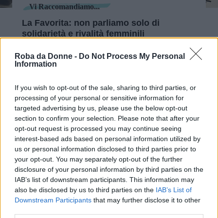
Vi Raccomandiamo...
La Favorita: non parliamo solo di
solidarietà e rivalità femminili
Roba da Donne -
Do Not Process My Personal
Una routine comune a quell’epoca come ai
Information
giorni nostri, rotta per entrambe
dall’abbandono da parte dei loro uomini:
Sofia
If you wish to opt-out of the sale, sharing to third parties, or
processing of your personal or sensitive information for
perde il marito per un’amante più giovane
e
targeted advertising by us, please use the below opt-out
per una vita più semplice e senza gli obblighi
section to confirm your selection. Please note that after your
opt-out request is processed you may continue seeing
dei figli e dei doveri familiari.
Clèo resta sola
interest-based ads based on personal information utilized by
perché si scopre incinta
e tale responsabilità è
us or personal information disclosed to third parties prior to
troppo grande per il suo “amico speciale”.
your opt-out. You may separately opt-out of the further
disclosure of your personal information by third parties on the
IAB’s list of downstream participants. This information may
Entrambe si ritrovano sole e spaventate, l’una
also be disclosed by us to third parties on the
IAB’s List of
Downstream Participants
that may further disclose it to other
perché deve reinventarsi e trovare il modo di
third parties.
mandare avanti la famiglia senza un uomo