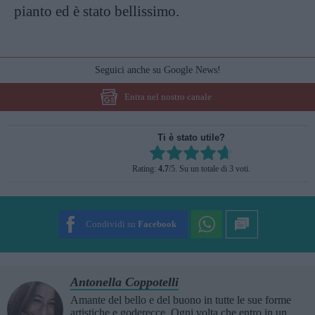
pianto ed è stato bellissimo.
Seguici anche su Google News!
Entra nel nostro canale
Ti è stato utile?
Rate this item:
Rating:
4.7
/5. Su un totale di 3 voti.
SUBMIT RATING
Condividi su
Facebook
Antonella Coppotelli
Amante del bello e del buono in tutte le sue forme
artistiche e goderecce. Ogni volta che entro in un