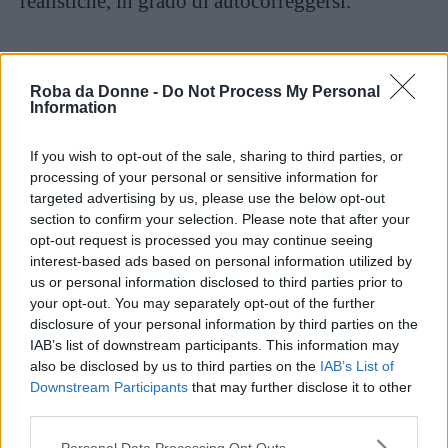
realistiche, in grado di autocorreggersi.
Continua a leggere dopo la pubblicità
Roba da Donne -
Do Not Process My Personal
Information
If you wish to opt-out of the sale, sharing to third parties, or
processing of your personal or sensitive information for
targeted advertising by us, please use the below opt-out
section to confirm your selection. Please note that after your
opt-out request is processed you may continue seeing
interest-based ads based on personal information utilized by
us or personal information disclosed to third parties prior to
your opt-out. You may separately opt-out of the further
disclosure of your personal information by third parties on the
19
IAB’s list of downstream participants. This information may
also be disclosed by us to third parties on the
IAB’s List of
Vi Raccomandiamo...
Downstream Participants
that may further disclose it to other
third parties.
Bellezza a Tutti i Costi? Ecco 19 Divertentissimi
"Scherzi" Fatti con Photoshop
Please note that this website/app uses one or more Google
Personal Data Processing Opt Outs