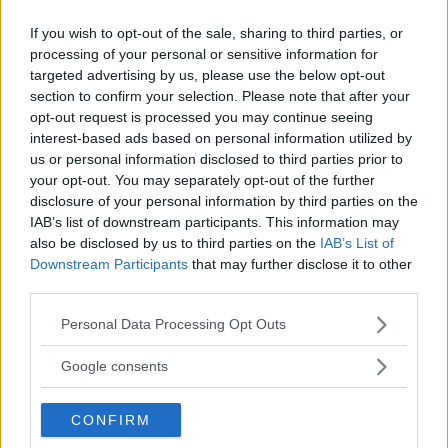
If you wish to opt-out of the sale, sharing to third parties, or
Continua a leggere dopo la pubblicità
processing of your personal or sensitive information for
targeted advertising by us, please use the below opt-out
section to confirm your selection. Please note that after your
Nei
30-40 anni il peso delle responsabilità
opt-out request is processed you may continue seeing
interest-based ads based on personal information utilized by
iniziano a gravare sulla vita
della persona e
us or personal information disclosed to third parties prior to
l’entusiasmo giovanile che tanto caratterizzava
your opt-out. You may separately opt-out of the further
disclosure of your personal information by third parties on the
la precedente fascia d’età viene pian piano
IAB’s list of downstream participants. This information may
soppiantato dai doveri (lavorativi e personali).
also be disclosed by us to third parties on the
IAB’s List of
Downstream Participants
that may further disclose it to other
third parties.
A 40-50
si iniziano a fare i bilanci (con un po’
di nostalgia) per capire cosa si è davvero riusciti
Please note that this website/app uses one or more Google
Personal Data Processing Opt Outs
services and may gather and store information including but
a fare nella vita e cosa invece no. Si fa un
not limited to your visit or usage behaviour. You may click to
Google consents
confronto sulla vita che si sognava da
grant or deny consent to Google and its third-party tags to
use your data for below specified purposes in below Google
giovani e su quella che invece ottenuta
.
CONFIRM
consent section.