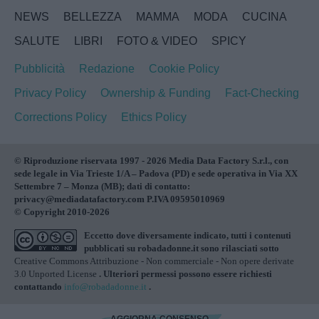
NEWS
BELLEZZA
MAMMA
MODA
CUCINA
SALUTE
LIBRI
FOTO & VIDEO
SPICY
Pubblicità
Redazione
Cookie Policy
Privacy Policy
Ownership & Funding
Fact-Checking
Corrections Policy
Ethics Policy
© Riproduzione riservata 1997 - 2026 Media Data Factory S.r.l., con
sede legale in Via Trieste 1/A – Padova (PD) e sede operativa in Via XX
Settembre 7 – Monza (MB); dati di contatto:
privacy@mediadatafactory.com P.IVA 09595010969
© Copyright 2010-2026
Eccetto dove diversamente indicato, tutti i contenuti
pubblicati su
robadadonne.it
sono rilasciati sotto
Creative Commons Attribuzione - Non commerciale - Non opere derivate
3.0 Unported License
. Ulteriori permessi possono essere richiesti
contattando
info@robadadonne.it
.
AGGIORNA CONSENSO