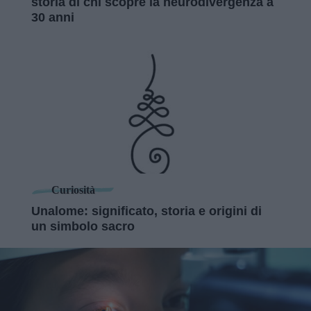
storia di chi scopre la neurodivergenza a
30 anni
Curiosità
Unalome: significato, storia e origini di
un simbolo sacro