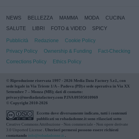
NEWS
BELLEZZA
MAMMA
MODA
CUCINA
SALUTE
LIBRI
FOTO & VIDEO
SPICY
Pubblicità
Redazione
Cookie Policy
Privacy Policy
Ownership & Funding
Fact-Checking
Corrections Policy
Ethics Policy
© Riproduzione riservata 1997 - 2026 Media Data Factory S.r.l., con
sede legale in Via Trieste 1/A – Padova (PD) e sede operativa in Via XX
Settembre 7 – Monza (MB); dati di contatto:
privacy@mediadatafactory.com P.IVA 09595010969
© Copyright 2010-2026
Eccetto dove diversamente indicato, tutti i contenuti
pubblicati su
robadadonne.it
sono rilasciati sotto
Creative Commons Attribuzione - Non commerciale - Non opere derivate
3.0 Unported License
. Ulteriori permessi possono essere richiesti
contattando
info@robadadonne.it
.