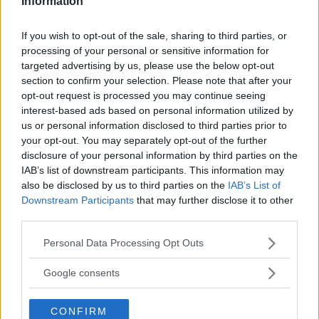
Information
Ecco Perché. Tu Che ne Pensi?
If you wish to opt-out of the sale, sharing to third parties, or
processing of your personal or sensitive information for
Ho visto bambini di 8 o 9 anni radersi le
targeted advertising by us, please use the below opt-out
gambe. Capisci che a questi piccoli viene
section to confirm your selection. Please note that after your
insegnato che è sbagliato che una donna
opt-out request is processed you may continue seeing
interest-based ads based on personal information utilized by
abbia i peli, e io cerco di far capire loro
us or personal information disclosed to third parties prior to
che non è vero.
your opt-out. You may separately opt-out of the further
disclosure of your personal information by third parties on the
IAB’s list of downstream participants. This information may
also be disclosed by us to third parties on the
IAB’s List of
spiega, a proposito dei bambini di cui si occupa,
Downstream Participants
that may further disclose it to other
e che è abituata a portare in piscina ogni
third parties.
venerdì.
Please note that this website/app uses one or more Google
Personal Data Processing Opt Outs
services and may gather and store information including but
not limited to your visit or usage behaviour. You may click to
Nelle intenzioni di Morgan, però, non c’è solo
Google consents
grant or deny consent to Google and its third-party tags to
la volontà di far comprendere agli altri che non
use your data for below specified purposes in below Google
CONFIRM
consent section.
c’è proprio nulla di sbagliato nei peli su un