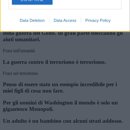
consent section.
potrebbe essere benissimo badare da sola a se stessa.
Frasi sull'anarchia
Data Deletion
Data Access
Privacy Policy
Abbiamo ucciso un milione di iracheni dall'inizio
della guerra del Golfo. In gran parte bloccando gli
aiuti umanitari.
Frasi sull'umanità
La guerra contro il terrorismo è terrorismo.
Frasi sul terrorismo
Penso di essere stato un esempio incredibile per i
miei figli di cosa non fare.
Per gli uomini di Washington il mondo è solo un
gigantesco Monopoli.
Un adulto è un bambino con alcuni strati addosso.