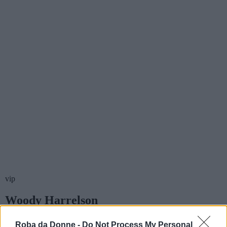
vip
Woody Harrelson
Citazioni e frasi
Roba da Donne -
Do Not Process My Personal