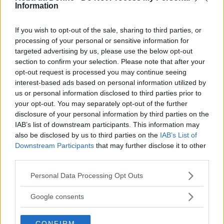
Information
Citazioni di Woody Harrelson
If you wish to opt-out of the sale, sharing to third parties, or
Bisogna concentrarsi su ciò che ci appassiona. Per
processing of your personal or sensitive information for
me sono le foreste e, naturalmente, sono
targeted advertising by us, please use the below opt-out
preoccupato per le foreste. Sono preoccupato per il
section to confirm your selection. Please note that after your
modo in cui la carta si fabbrica.
opt-out request is processed you may continue seeing
interest-based ads based on personal information utilized by
Frasi sulla concentrazione
Frasi sulle foreste
us or personal information disclosed to third parties prior to
your opt-out. You may separately opt-out of the further
"Natural Born Killers" in verità è un'incompresa
disclosure of your personal information by third parties on the
commedia romantica.
IAB’s list of downstream participants. This information may
also be disclosed by us to third parties on the
IAB’s List of
Frasi sulla commedia
Downstream Participants
that may further disclose it to other
third parties.
Non sono mai stato deluso dalla recitazione perché
mi piace recitare.
Please note that this website/app uses one or more Google
Personal Data Processing Opt Outs
services and may gather and store information including but
Frasi sulle delusioni
not limited to your visit or usage behaviour. You may click to
Google consents
grant or deny consent to Google and its third-party tags to
Io non credo nella politica. Sono un anarchico,
use your data for below specified purposes in below Google
penso possa definirmi così. Penso che la gente
CONFIRM