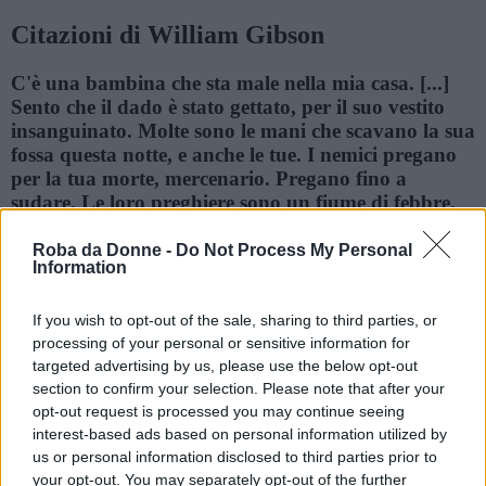
Citazioni di William Gibson
C'è una bambina che sta male nella mia casa. [...]
Sento che il dado è stato gettato, per il suo vestito
insanguinato. Molte sono le mani che scavano la sua
fossa questa notte, e anche le tue. I nemici pregano
per la tua morte, mercenario. Pregano fino a
sudare. Le loro preghiere sono un fiume di febbre.
Frasi sul sanguinare
Frasi sulla febbre
Frasi sulle preghiere
Roba da Donne -
Do Not Process My Personal
Information
La scatola era un universo, una poesia, congelata ai
confini della esperienza umana.
If you wish to opt-out of the sale, sharing to third parties, or
processing of your personal or sensitive information for
Frasi sull'esperienza
targeted advertising by us, please use the below opt-out
section to confirm your selection. Please note that after your
Il tempo si muove in una direzione, i ricordi in
opt-out request is processed you may continue seeing
un'altra.
interest-based ads based on personal information utilized by
us or personal information disclosed to third parties prior to
Frasi sui ricordi
Frasi sul tempo
your opt-out. You may separately opt-out of the further