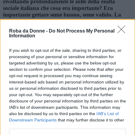
rivoltando profondamente le zolle della realtà
sociale italiana che cosa era importante? Era
importante gettare seme buono, seme valido. La
scelta religiosa  buona o cattiva che sia lespressione -
Roba da Donne -
Do Not Process My Personal
è questo: riscoprire la centralità dellannuncio di
Information
Cristo, lannuncio della fede da cui tutto il resto
prende significato.
If you wish to opt-out of the sale, sharing to third parties, or
processing of your personal or sensitive information for
Frasi sulla crisi
Frasi sulle radici
targeted advertising by us, please use the below opt-out
section to confirm your selection. Please note that after your
Noi dobbiamo essere, in questa società inquieta e
opt-out request is processed you may continue seeing
incerta, una forza di speranza e perciò una forza
interest-based ads based on personal information utilized by
positiva capace di costruire nel presente per
us or personal information disclosed to third parties prior to
lavvenire.
your opt-out. You may separately opt-out of the further
disclosure of your personal information by third parties on the
IAB’s list of downstream participants. This information may
Frasi sull'avvenire
Frasi sull'inquietudine
also be disclosed by us to third parties on the
IAB’s List of
Vi è un modo diffuso di fare politica che non si
Downstream Participants
that may further disclose it to other
limita alla partecipazione nei partiti e nelle
third parties.
istituzioni, ma che riguarda ad esempio il