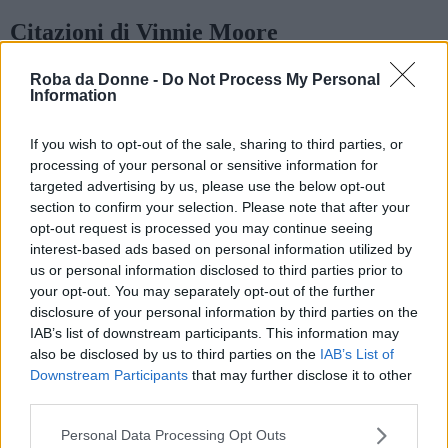
Citazioni di Vinnie Moore
Considero un dono quello di saper suonare la
Roba da Donne -
Do Not Process My Personal
Information
chitarra e scrivere canzoni.
Frasi sui doni
Frasi sulle canzoni
Frasi sulle chitarre
Frasi sullo
If you wish to opt-out of the sale, sharing to third parties, or
scrivere
processing of your personal or sensitive information for
targeted advertising by us, please use the below opt-out
Mi piace parlare con i fans e apprendere da loro. Mi
section to confirm your selection. Please note that after your
nutro della loro energia. È fantastico sentirsi parte
opt-out request is processed you may continue seeing
di una comunità globale di amanti della chitarra, ed
interest-based ads based on personal information utilized by
è un onore sapere che posso essere una fonte di
us or personal information disclosed to third parties prior to
ispirazione.
your opt-out. You may separately opt-out of the further
disclosure of your personal information by third parties on the
Frasi sull'ispirazione
Frasi sulle chitarre
IAB’s list of downstream participants. This information may
also be disclosed by us to third parties on the
IAB’s List of
Ritengo il fatto di suonare un divertimento,
Downstream Participants
that may further disclose it to other
raramente mi capita di intenderlo come un lavoro,
third parties.
così passo parecchio tempo con la chitarra in mano
perchè è ciò che mi piace fare; oltre a ciò amo
Please note that this website/app uses one or more Google
Personal Data Processing Opt Outs
ascoltare musica di ogni tipo e passare del tempo