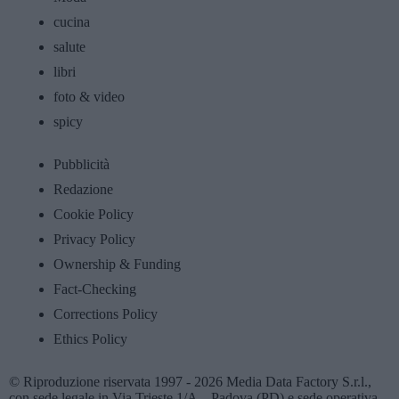
cucina
salute
libri
foto & video
spicy
Pubblicità
Redazione
Cookie Policy
Privacy Policy
Ownership & Funding
Fact-Checking
Corrections Policy
Ethics Policy
© Riproduzione riservata 1997 - 2026 Media Data Factory S.r.l.,
con sede legale in Via Trieste 1/A – Padova (PD) e sede operativa