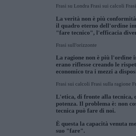
Frasi su Londra
Frasi sui calcoli
Fras
La verità non è più conformità 
il quadro eterno dell'ordine i
"fare tecnico", l'efficacia dive
Frasi sull'orizzonte
La ragione non è più l'ordine i
erano riflesse creando le risp
economico tra i mezzi a disposi
Frasi sui calcoli
Frasi sulla ragione
F
L'etica, di fronte alla tecnica
potenza. Il problema è: non co
tecnica può fare di noi.
È questa la capacità venuta men
suo "fare".