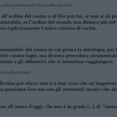
i sulla prostituzione
Frasi sulla severità
all'ordine del cosmo o di Dio perché, se non si dà p
mmutabile, se l'ordine del mondo non dimora più nel
nta esplicitamente l'unico criterio di verità.
mmutabile del cosmo in cui prima la mitologia, poi la 
ettive cosmo-logie, ma diventa procedura strumentale 
zione e gli obbiettivi che si intendono raggiungere.
rasi sulla scienza
, diventa pat-etica: non si è mai visto che un'impoten
sa possiamo fare noi con gli strumenti tecnici che a
o all'uomo d'oggi, che non è in grado [...] di "immag