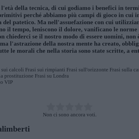
l'età della tecnica, di cui godiamo i benefici in termi
primitivi perché abbiamo più campi di gioco in cui i
 del patetico. Ma nell'assuefazione con cui utilizzia
no il tempo, leniscono il dolore, vanificano le norme 
on chiederci se il nostro modo di essere uomini, non 
, ma l'astrazione della nostra mente ha creato, obbl
utte le morali che nella storia sono state scritte, a e
 sui calcoli
Frasi sui rimpianti
Frasi sull'orizzonte
Frasi sulla c
la prostituzione
Frasi su Londra
sto VIP
Non ci sono ancora voti.
limberti