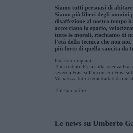
Siamo tutti persuasi di abitare 
Siamo più liberi degli uomini 
disaffezione al nostro tempo ha
accorciano lo spazio, velocizza
tutte le morali, rischiamo di n
l'età della tecnica che non noi
più forte di quella sancita da t
Frasi sui rimpianti
Temi trattati:
Frasi sulla scienza
Frasi
severità
Frasi sull'inconscio
Frasi sul
Visualizza tutti i temi trattati da que
Ti è stato utile?
Rate this item:
SUBMIT RATING
Le news su Umberto Ga