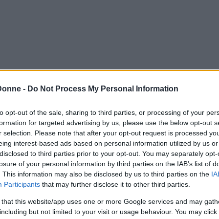
alimberti
Donne -
Do Not Process My Personal Information
 frontiera.
to opt-out of the sale, sharing to third parties, or processing of your per
formation for targeted advertising by us, please use the below opt-out s
ospetti che avvolgono la psicoanalisi non sono del tutt
r selection. Please note that after your opt-out request is processed y
ro modelli concettuali da quello schema che Cartesio h
eing interest-based ads based on personal information utilized by us or
i scopi esplicativi, ha lacerato l'uomo in anima (res 
disclosed to third parties prior to your opt-out. You may separately opt-
 Binswanger, è "il cancro di ogni psicologia".
losure of your personal information by third parties on the IAB’s list of
. This information may also be disclosed by us to third parties on the
IA
Participants
that may further disclose it to other third parties.
 that this website/app uses one or more Google services and may gath
ienza, l'economia, la religione, la psicoanalisi, la s
including but not limited to your visit or usage behaviour. You may click 
ato vissuto, in conformità alla logica e alla struttur