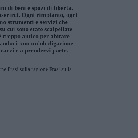
ni di beni e spazi di libertà.
nserirci. Ogni rimpianto, ogni
mo strumenti e servizi che
su cui sono state scalpellate
è troppo antico per abitare
igandoci, con un'obbligazione
ntrarvi e a prendervi parte.
arne
Frasi sulla ragione
Frasi sulla