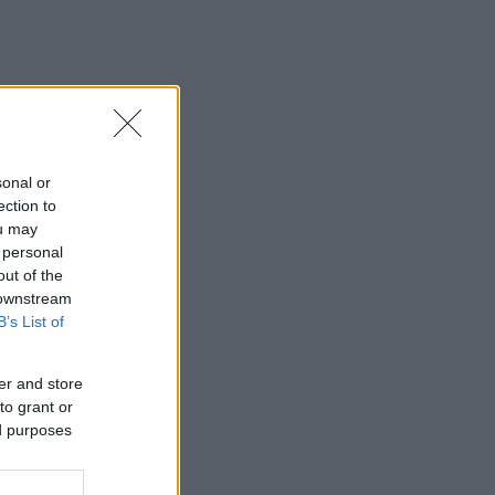
sonal or
ection to
ou may
 personal
out of the
 downstream
B’s List of
er and store
to grant or
ed purposes