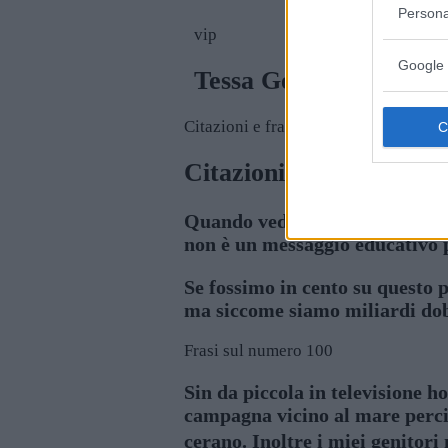
Persona
vip
Google 
Tessa Gelisio
Citazioni e frasi
Citazioni di Tessa Gelis
Quando vedo un conduttore che 
non è un messaggio educativo 
Se fossimo in cento su questo 
ma siccome siamo miliardi do
Frasi sul numero 100
Sin da piccola in televisione 
campagna vicino al mare perciò
cerano. Inoltre i miei genitor