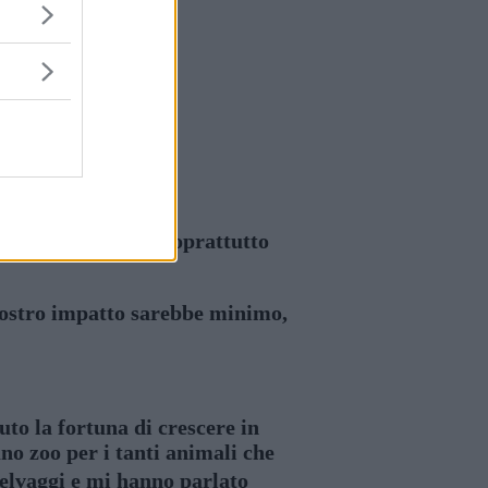
i fa arrabbiare e soprattutto
 nostro impatto sarebbe minimo,
to la fortuna di crescere in
o zoo per i tanti animali che
 selvaggi e mi hanno parlato