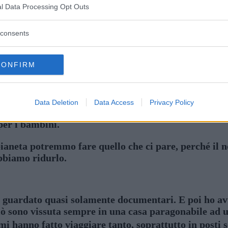
l Data Processing Opt Outs
consents
CONFIRM
io
Data Deletion
Data Access
Privacy Policy
infila la testa dentro alla bocca di un coccodrillo m
per i bambini.
pianeta potremmo fare quello che ci pare, perché il
bbiamo ridurlo.
ho guardato quasi solamente documentari. E poi ho avu
 sono vissuta sempre in una casa paragonabile ad un
i mi hanno fatto viaggiare tanto, soprattutto in posti