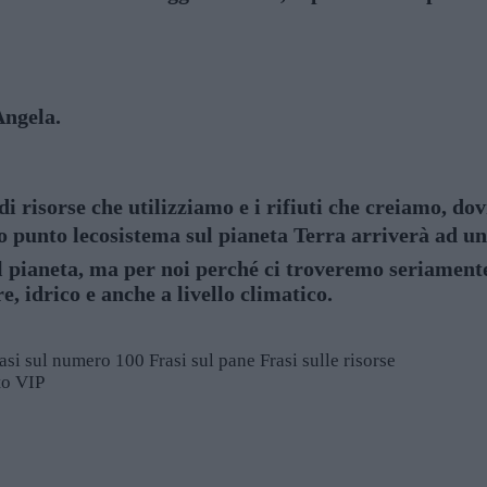
Angela.
i risorse che utilizziamo e i rifiuti che creiamo, d
 punto lecosistema sul pianeta Terra arriverà ad un
 pianeta, ma per noi perché ci troveremo seriamente a
 idrico e anche a livello climatico.
asi sul numero 100
Frasi sul pane
Frasi sulle risorse
sto VIP