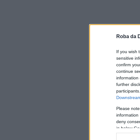
Roba da 
If you wish 
sensitive in
confirm you
continue se
information 
further disc
participants
Downstream 
Please note
information 
deny consent
in below Go