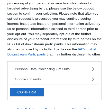
processing of your personal or sensitive information for
Citazioni di Sveva Sagramola
targeted advertising by us, please use the below opt-out
section to confirm your selection. Please note that after your
Non mi interessano più di tanto le cronache di
opt-out request is processed you may continue seeing
viaggio. Per definizione sono troppo
interest-based ads based on personal information utilized by
us or personal information disclosed to third parties prior to
autoreferenziali: anche se conosci chi le scrive e i
your opt-out. You may separately opt-out of the further
posti di cui parla, la distanza è troppo vasta. Non si
disclosure of your personal information by third parties on the
guarda con gli occhi di un altra persona.
IAB’s list of downstream participants. This information may
also be disclosed by us to third parties on the
IAB’s List of
Credo che il modo di viaggiare stia cambiando. Non
Downstream Participants
that may further disclose it to other
ha molto senso girare come trottole, per vedere il più
third parties.
possibile, scattare più fotografie. A viaggiare si
impara. Io mi rendo conto di essere una privilegiata,
Please note that this website/app uses one or more Google
Personal Data Processing Opt Outs
ma anche chi ha poco tempo e possibilità limitate di
services and may gather and store information including but
girare il mondo a volte riesce a viaggiare con un
not limited to your visit or usage behaviour. You may click to
Google consents
atteggiamento mentale di ricerca e scoperta.
grant or deny consent to Google and its third-party tags to
use your data for below specified purposes in below Google
Uso spesso luoghi comuni per farmi capire. I luoghi
CONFIRM
consent section.
comuni a loro modo hanno un valore.
Frasi sul valore