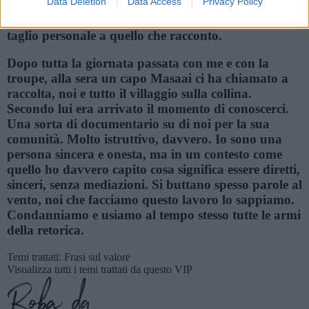
Data Deletion
Data Access
Privacy Policy
Cerco sempre di non cadere nel banale e di dare un
taglio personale a quello che racconto.
Dopo tutta la giornata passata con me e con la
troupe, alla sera un capo Masaai ci ha chiamato a
raccolta, noi e tutto il villaggio sulla collina.
Secondo lui era arrivato il momento di conoscerci.
Una sorta di documentario su di noi per la sua
comunità. Molto istruttivo, davvero. Io sono una
persona sincera e onesta, ma in un contesto come
quello ho davvero capito cosa significa essere diretti,
sinceri, senza mediazioni. Si buttano spesso parole al
vento, noi che facciamo questo lavoro lo sappiamo.
Condanniamo e usiamo al tempo stesso tutte le armi
della retorica.
Temi trattati:
Frasi sul valore
Visualizza tutti i temi trattati da questo VIP