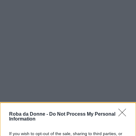
vip
Roba da Donne -
Do Not Process My Personal
Sveva Sagramola
Information
Citazioni e frasi
If you wish to opt-out of the sale, sharing to third parties, or