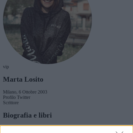
vip
Marta Losito
Milano, 6 Ottobre 2003
Profilo
Twitter
Scrittore
Biografia e libri
Marta Losito ha solo 16 anni ma è considerata una delle tiktoker più