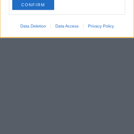
use your data for below specified purposes in below Google
CONFIRM
consent section.
Data Deletion
Data Access
Privacy Policy