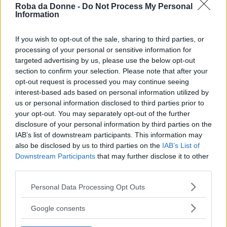
importanti e seguite in Italia. Ha scritto due libri,
#Nonostante
e
C’è
Roba da Donne -
Do Not Process My Personal
molto di più
.
Information
If you wish to opt-out of the sale, sharing to third parties, or
processing of your personal or sensitive information for
targeted advertising by us, please use the below opt-out
section to confirm your selection. Please note that after your
opt-out request is processed you may continue seeing
interest-based ads based on personal information utilized by
us or personal information disclosed to third parties prior to
your opt-out. You may separately opt-out of the further
disclosure of your personal information by third parties on the
IAB’s list of downstream participants. This information may
also be disclosed by us to third parties on the
IAB’s List of
Downstream Participants
that may further disclose it to other
third parties.
Please note that this website/app uses one or more Google
Personal Data Processing Opt Outs
services and may gather and store information including but
not limited to your visit or usage behaviour. You may click to
Google consents
grant or deny consent to Google and its third-party tags to