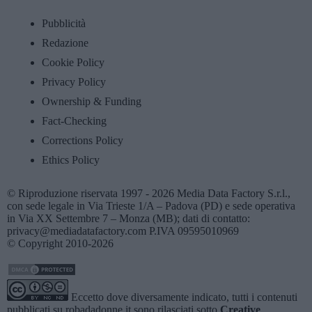
Pubblicità
Redazione
Cookie Policy
Privacy Policy
Ownership & Funding
Fact-Checking
Corrections Policy
Ethics Policy
© Riproduzione riservata 1997 - 2026 Media Data Factory S.r.l.,
con sede legale in Via Trieste 1/A – Padova (PD) e sede operativa
in Via XX Settembre 7 – Monza (MB); dati di contatto:
privacy@mediadatafactory.com P.IVA 09595010969
© Copyright 2010-2026
Eccetto dove diversamente indicato, tutti i contenuti
pubblicati su
robadadonne.it
sono rilasciati sotto
Creative