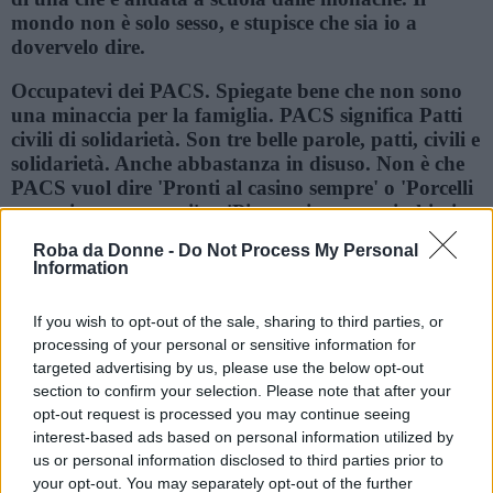
mondo non è solo sesso, e stupisce che sia io a
dovervelo dire.
Occupatevi dei PACS. Spiegate bene che non sono
una minaccia per la famiglia. PACS significa Patti
civili di solidarietà. Son tre belle parole, patti, civili e
solidarietà. Anche abbastanza in disuso. Non è che
PACS vuol dire 'Pronti al casino sempre' o 'Porcelli
amanti come sposati', o 'Pisquani ammonticchiati a
schifio'. Ma se due si sono voluti bene per
Roba da Donne -
Do Not Process My Personal
quarant'anni e vogliono la reversibilità della
Information
pensione, siamo sicuri che il cielo li debba
fulminare?
If you wish to opt-out of the sale, sharing to third parties, or
processing of your personal or sensitive information for
Frasi sui fulmini
Frasi sulla minaccia
targeted advertising by us, please use the below opt-out
section to confirm your selection. Please note that after your
Il maschio in fatto di attrezzatura notturna non
opt-out request is processed you may continue seeing
scherza. Il pigiama classico a striscione verticali, da
interest-based ads based on personal information utilized by
carcerato, è ancora il meno mostruoso, magari con
us or personal information disclosed to third parties prior to
l'elastico molle che quando lui va sul balcone e si
your opt-out. You may separately opt-out of the further
appoggia alla ringhiera gli cala lentamente e sbuca