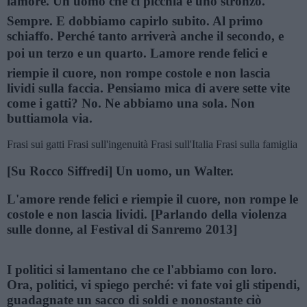
lamore. Un uomo che ci picchia è uno stronzo.
Sempre. E dobbiamo capirlo subito. Al primo
schiaffo. Perché tanto arriverà anche il secondo, e
poi un terzo e un quarto. Lamore rende felici e
riempie il cuore, non rompe costole e non lascia
lividi sulla faccia. Pensiamo mica di avere sette vite
come i gatti? No. Ne abbiamo una sola. Non
buttiamola via.
Frasi sui gatti
Frasi sull'ingenuità
Frasi sull'Italia
Frasi sulla famiglia
[Su Rocco Siffredi] Un uomo, un Walter.
L'amore rende felici e riempie il cuore, non rompe le
costole e non lascia lividi. [Parlando della violenza
sulle donne, al Festival di Sanremo 2013]
I politici si lamentano che ce l'abbiamo con loro.
Ora, politici, vi spiego perché: vi fate voi gli stipendi,
guadagnate un sacco di soldi e nonostante ciò