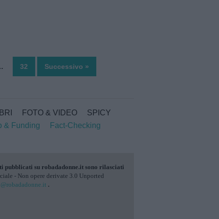
…
32
Successivo »
IBRI
FOTO & VIDEO
SPICY
p & Funding
Fact-Checking
ti pubblicati su
robadadonne.it
sono rilasciati
ale - Non opere derivate 3.0 Unported
o@robadadonne.it
.