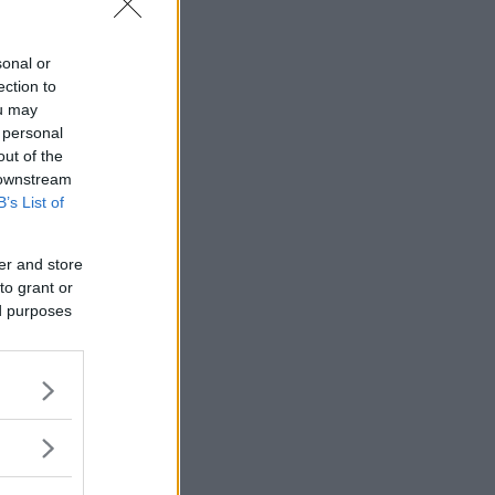
sonal or
ection to
ou may
 personal
out of the
 downstream
B’s List of
er and store
to grant or
ed purposes