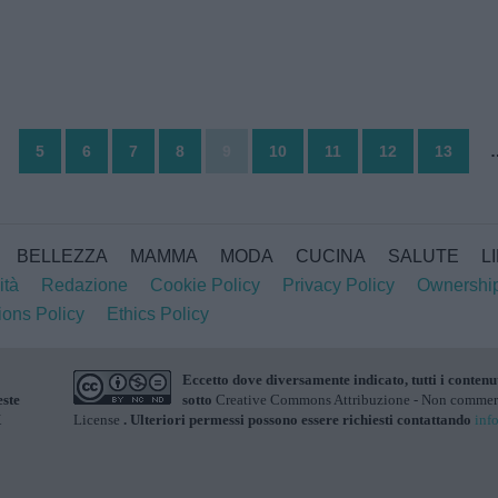
5
6
7
8
9
10
11
12
13
BELLEZZA
MAMMA
MODA
CUCINA
SALUTE
L
ità
Redazione
Cookie Policy
Privacy Policy
Ownershi
ions Policy
Ethics Policy
Eccetto dove diversamente indicato, tutti i contenu
este
sotto
Creative Commons Attribuzione - Non commerci
X
License
. Ulteriori permessi possono essere richiesti contattando
inf