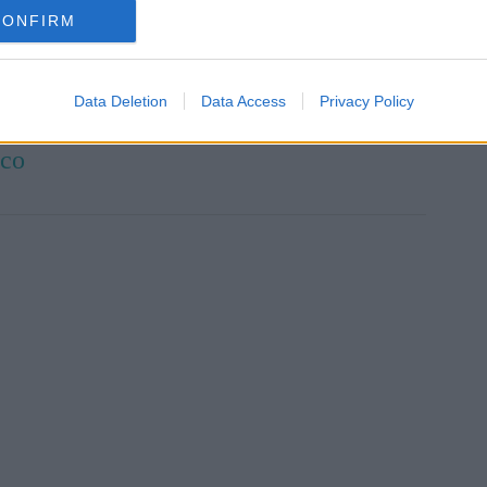
CONFIRM
ini
Data Deletion
Data Access
Privacy Policy
aco