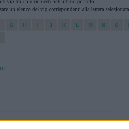
ti vip tra i più richiesti nell'ultimo periodo.
zzare un elenco dei vip corrispondenti alla lettera selezionata
F
G
H
I
J
K
L
M
N
O
Z
ni