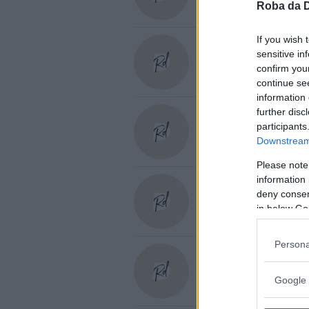
Roba da 
If you wish 
sensitive in
Carola Rackete
confirm you
continue se
information 
further disc
participants
Carole Andrè
Downstream 
Please note
information 
deny consent
Carole Lombard
in below Go
Persona
Carolina Capria
Google 