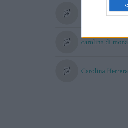
carolina crescent
carolina di mon
Carolina Herrera