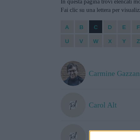
In questa pagina trovi elencati mol
Fai clic su una lettera per visuali
A
B
C
D
E
U
V
W
X
Y
Carmine Gazzan
Carol Alt
Carol Marinelli