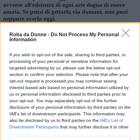
avverso all'esistenza di ogni arte degna di essere
amata. Se pensi di gettarla via domani, non puoi
neppure averla oggi.
Frasi sulle avversità
Roba da Donne -
Do Not Process My Personal
Information
Questa furia per la visione di nuove cose dalla quale
siamo oggi infetti ed afflitti, sebbene risulti in parte
If you wish to opt-out of the sale, sharing to third parties, or
dal fatto che tutto è divenuto oggetto di commercio,
processing of your personal or sensitive information for
è ancora di più la conseguenza della nostra sete per
targeted advertising by us, please use the below opt-out
l'opera drammatica anziché per quella classica.
section to confirm your selection. Please note that after your
Perché quando noi siamo interessati alla bellezza di
opt-out request is processed you may continue seeing
qualcosa, quanto più spesso la vediamo tanto
interest-based ads based on personal information utilized by
meglio.
us or personal information disclosed to third parties prior to
your opt-out. You may separately opt-out of the further
Quando il desiderio del cangiamento diviene la cosa
disclosure of your personal information by third parties on the
principale, quando non curiamo altro che nuovi
IAB’s list of downstream participants. This information may
suoni, nuove immagini e nuove scene, allora è
also be disclosed by us to third parties on the
IAB’s List of
perduta per noi ogni capacità di godere della
Downstream Participants
that may further disclose it to other
Natura e dell'Arte ed ha preso il suo posto un
third parties.
fanciullesco amore per i giocattoli.