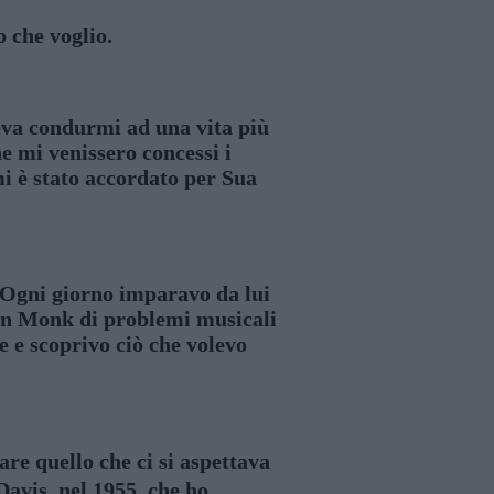
 che voglio.
veva condurmi ad una vita più
e mi venissero concessi i
 mi è stato accordato per Sua
 Ogni giorno imparavo da lui
con Monk di problemi musicali
e e scoprivo ciò che volevo
re quello che ci si aspettava
Davis, nel 1955, che ho