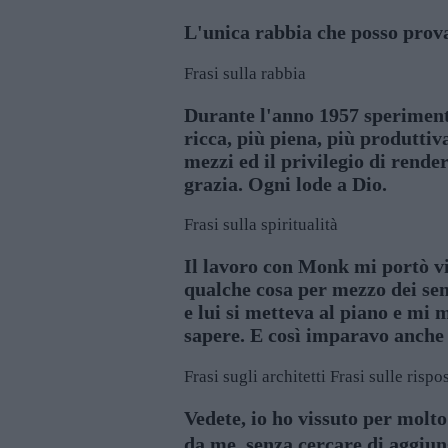
L'unica rabbia che posso prova
Frasi sulla rabbia
Durante l'anno 1957 sperimenta
ricca, più piena, più produttiv
mezzi ed il privilegio di render
grazia. Ogni lode a Dio.
Frasi sulla spiritualità
Il lavoro con Monk mi portò vi
qualche cosa per mezzo dei se
e lui si metteva al piano e mi 
sapere. E così imparavo anche 
Frasi sugli architetti
Frasi sulle rispo
Vedete, io ho vissuto per molt
da me, senza cercare di aggiung