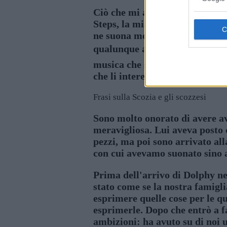
Ciò che mi attrae di Ravi Shan
Steps, la mia preoccupazione m
ne suona molta musica modale n
qualunque altro paese si indiriz
musica che si impone all'atten
che li interessa e mi attira, f
Frasi sulla Scozia e gli scozzesi
Sono molto onorato di avere av
meravigliosa. Lui aveva posto d
pezzi, ma poi sono arrivato al
con cui avevamo suonato sino
Prima dell'arrivo di Dolphy ne
stato come se la nostra famigl
esprimere quelle cose per le q
esprimerle. Dopo che entrò a fa
ambizioni: ha avuto su di noi 