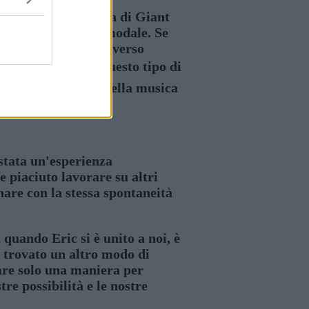
o periodo, all'epoca di Giant
per me il periodo modale. Se
 straordinario, ma verso
lla Cina è sempre questo tipo di
spetto universale della musica
stata un'esperienza
e piaciuto lavorare su altri
are con la stessa spontaneità
quando Eric si è unito a noi, è
a trovato un altro modo di
are solo una maniera per
re possibilità e le nostre