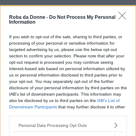
Citazioni di Jerome Klapka Jerome
Roba da Donne -
Do Not Process My Personal
Information
Tittums è il nostro gatto, ed ha le dimensioni di un
rotolo di soldini. Inarcava la schiena e bestemmiava
come uno studente in medicina.
If you wish to opt-out of the sale, sharing to third parties, or
processing of your personal or sensitive information for
Frasi sui gatti
Frasi sulla schiena
targeted advertising by us, please use the below opt-out
section to confirm your selection. Please note that after your
Se una donna desidera un diadema di diamanti, vi
opt-out request is processed you may continue seeing
spiegherà che è per evitarvi di comperarle un
interest-based ads based on personal information utilized by
cappello.
us or personal information disclosed to third parties prior to
your opt-out. You may separately opt-out of the further
Frasi sui cappelli
Frasi sui diamanti
disclosure of your personal information by third parties on the
IAB’s list of downstream participants. This information may
Non esiste la felicità perfetta! - Disse l'uomo quando
also be disclosed by us to third parties on the
IAB’s List of
morì la suocera e gli presentarono la nota spese dei
Downstream Participants
that may further disclose it to other
funerali.
third parties.
Please note that this website/app uses one or more Google
Personal Data Processing Opt Outs
Noi siamo gli infelici schiavi del nostro stomaco.
services and may gather and store information including but