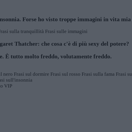
'insonnia. Forse ho visto troppe immagini in vita mia
rasi sulla tranquillità
Frasi sulle immagini
aret Thatcher: che cosa c'è di più sexy del potere?
e. È tutto molto freddo, volutamente freddo.
ul nero
Frasi sul dormire
Frasi sul rosso
Frasi sulla fama
Frasi su
asi sull'insonnia
sto VIP