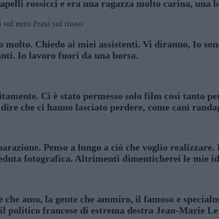
apelli rossicci e era una ragazza molto carina, una b
i sul nero
Frasi sul rosso
olto. Chiedo ai miei assistenti. Vi diranno, Io sono
nti. Io lavoro fuori da una borsa.
uitamente. Ci è stato permesso solo film così tanto 
e dire che ci hanno lasciato perdere, come cani randag
razione. Penso a lungo a ciò che voglio realizzare. 
eduta fotografica. Altrimenti dimenticherei le mie id
e che amo, la gente che ammiro, il famoso e specialm
 il politico francese di estrema destra Jean-Marie Le