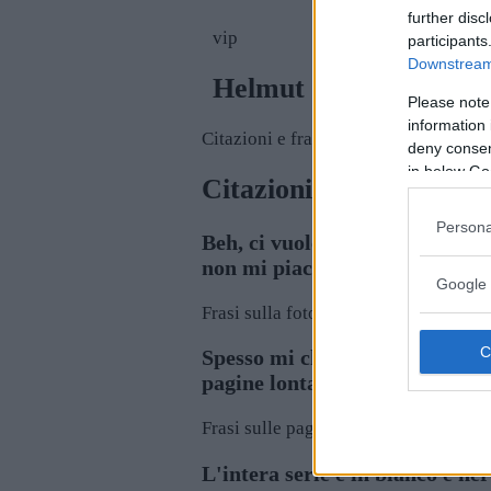
further disc
vip
participants
Downstream 
Helmut Newton
Please note
information 
Citazioni e frasi
deny consent
in below Go
Citazioni di Helmut N
Persona
Beh, ci vuole una certa quanti
non mi piace il modo in cui la 
Google 
Frasi sulla fotografia
Spesso mi chiedono di girare p
pagine lontano da giovani foto
Frasi sulle pagine
L'intera serie è in bianco e n