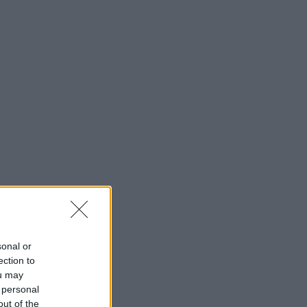
sonal or
ection to
ou may
 personal
out of the