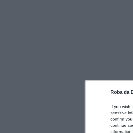
Roba da 
If you wish 
sensitive in
confirm you
continue se
information 