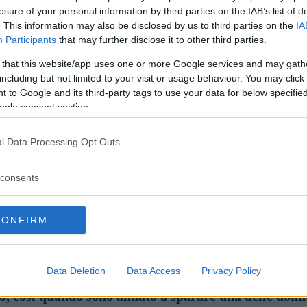
losure of your personal information by third parties on the IAB’s list of
. This information may also be disclosed by us to third parties on the
IA
Participants
that may further disclose it to other third parties.
 that this website/app uses one or more Google services and may gath
including but not limited to your visit or usage behaviour. You may click 
 to Google and its third-party tags to use your data for below specifi
ogle consent section.
ewton
l Data Processing Opt Outs
tà di denaro. E ho avuto modo di vedere le foto dell
persona guarda, io non lo farò.
consents
CONFIRM
er loro. Ma io dico di no credo che un vecchio com
grafi che hanno bisogno l'esposizione.
Data Deletion
Data Access
Privacy Policy
ero, così quando sono andato a sparare una delle donn