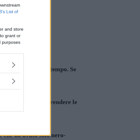
 downstream
B’s List of
er and store
to grant or
ed purposes
a persona prima del tempo. Se
e me non dovrebbe prendere le
e che ho avuto solo nero-