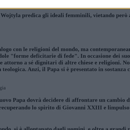
jtyla predica gli ideali femminili, vietando però a
ialogo con le religioni del mondo, ma contemporanea
dole "forme deficitarie di fede". In occasione dei suo
 attorno a sé dignitari di altre chiese e religioni. N
a teologica. Anzi, il Papa si è presentato in sostanz
gia
ovo Papa dovrà decidere di affrontare un cambio di 
recuperando lo spirito di Giovanni XXIII e limpulso
ndo, si è allontanato dagli uomini, e oltre a grandi