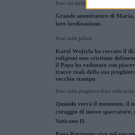
Frasi sui diritti
Frasi sul nemico
Grande ammiratore di Maria, Wo
loro lordinazione.
Frasi sulle pillole
Karol Wojtyla ha cercato il d
religioni non cristiane definen
il Papa ha radunato con piacere
tracce reali della sua preghier
vecchio stampo.
Frasi sulla preghiera
Frasi sulla teolo
Quando verrà il momento, il nu
coraggio di nuove spaccature, 
Vaticano II.
Papa Ratzinger vive nel suo mo