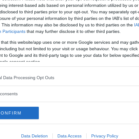
eing interest-based ads based on personal information utilized by us or
disclosed to third parties prior to your opt-out. You may separately opt-
losure of your personal information by third parties on the IAB’s list of
. This information may also be disclosed by us to third parties on the
IA
Participants
that may further disclose it to other third parties.
 that this website/app uses one or more Google services and may gath
including but not limited to your visit or usage behaviour. You may click 
 to Google and its third-party tags to use your data for below specifi
ogle consent section.
ontificato di Karol Wojtyla sono stati una conferma 
Pontificato. Secondo la mia opinione, egli non è il P
l Data Processing Opt Outs
consents
onvinto dei diritti delluomo ma ben disposto oggi a 
CONFIRM
ottoscrivere la Dichiarazione dei Diritti dellUomo 
co romano, assolutistico e medioevale, dovrebbero pri
Data Deletion
Data Access
Privacy Policy