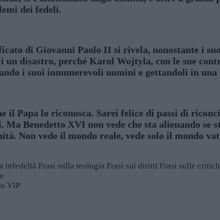
emi dei fedeli.
ficato di Giovanni Paolo II si rivela, nonostante i su
nti un disastro, perché Karol Wojtyla, con le sue co
ando i suoi innumerevoli uomini e gettandoli in una 
he il Papa lo riconosca. Sarei felice di passi di riconc
ti. Ma Benedetto XVI non vede che sta alienando se st
anità. Non vede il mondo reale, vede solo il mondo vat
la infedeltà
Frasi sulla teologia
Frasi sui diritti
Frasi sulle critic
le
sto VIP