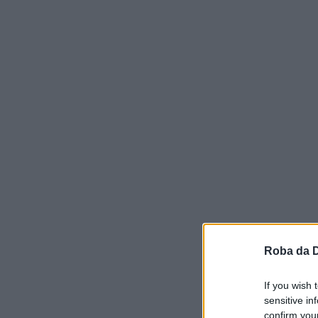
Roba da 
If you wish 
sensitive in
confirm you