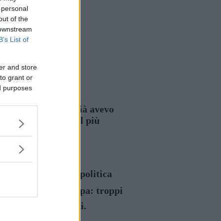
 personal
out of the
 downstream
B’s List of
er and store
to grant or
ed purposes
delle critiche che già avevo
apa più grande ma il più
immischiarsi nella politica
del Consiglio dEuropa: troppi
ma essere modificati.