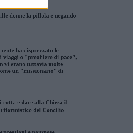
lle donne la pillola e negando
mente ha disprezzato le
i viaggi o "preghiere di pace",
on vi erano tuttavia molte
a come un "missionario" di
rotta e dare alla Chiesa il
 riformistico del Concilio
 processioni e pompose