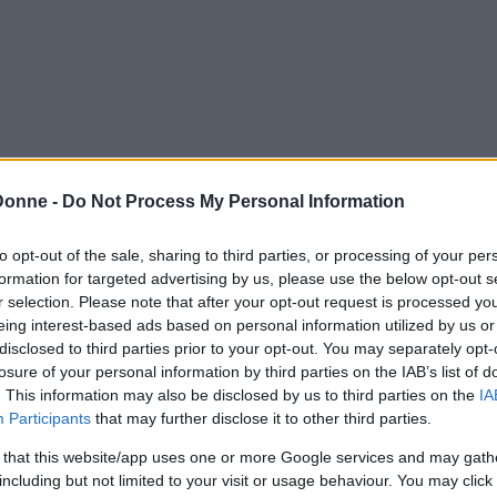
rignani
Donne -
Do Not Process My Personal Information
ta alla melodia, al suono che gli appiccichi addosso
to opt-out of the sale, sharing to third parties, or processing of your per
formation for targeted advertising by us, please use the below opt-out s
r selection. Please note that after your opt-out request is processed y
eing interest-based ads based on personal information utilized by us or
disclosed to third parties prior to your opt-out. You may separately opt-
ca a dover ringraziare la mia immagine. Adesso è la
losure of your personal information by third parties on the IAB’s list of
. This information may also be disclosed by us to third parties on the
IA
Participants
that may further disclose it to other third parties.
ga, mi consentirà di trovare il modo migliore per con
 that this website/app uses one or more Google services and may gath
in più rispetto a chi questa esperienza non l'ha fat
including but not limited to your visit or usage behaviour. You may click 