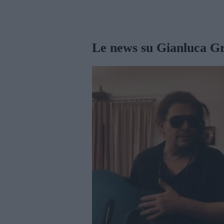
Rate this item:
SUBMIT RATING
Le news su Gianluca Gr