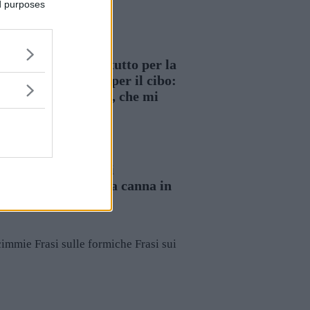
ed purposes
ertimento, e soprattutto per la
lo di droghe. Vale per il cibo:
 cervello di scimmia, che mi
isti facevano uso di
esse mai fumato una canna in
scimmie
Frasi sulle formiche
Frasi sui