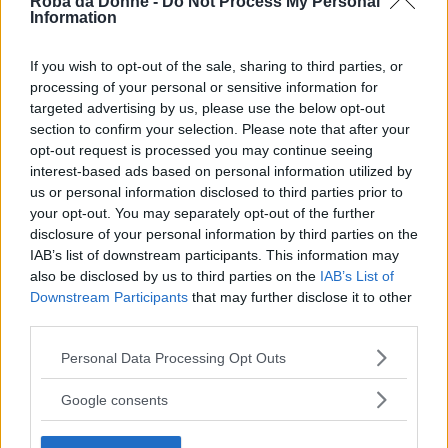
Roba da Donne -
Do Not Process My Personal
Information
Citazioni di Ernesto Teodoro Moneta
If you wish to opt-out of the sale, sharing to third parties, or
La Società Internazionale per la Pace  Unione
processing of your personal or sensitive information for
targeted advertising by us, please use the below opt-out
Lombarda,  che ha avuto la fortuna di avere fra le
section to confirm your selection. Please note that after your
associazioni da essa fondate, questa Sezione di
opt-out request is processed you may continue seeing
Como che è oggi, mercé l'opera intelligente e fervida
interest-based ads based on personal information utilized by
della sua benemerita presidente, e del segretario,
us or personal information disclosed to third parties prior to
avvocato Cantoni, fra le più fiorenti e promettenti
your opt-out. You may separately opt-out of the further
d'Italia, vi porta, signore e signori, il suo fraterno e
disclosure of your personal information by third parties on the
cordiale saluto. L'inspirazione che mosse la Società
IAB’s list of downstream participants. This information may
di Como a farsi essa nel secondo anno della sua
also be disclosed by us to third parties on the
IAB’s List of
esistenza, centro e preparatrice di questo sesto
Downstream Participants
that may further disclose it to other
Congresso Nazionale per la pace, ve la dirà la sua
third parties.
benemerita presidente, la signora Anna Perti
Please note that this website/app uses one or more Google
Personal Data Processing Opt Outs
Casnati.
services and may gather and store information including but
not limited to your visit or usage behaviour. You may click to
Venuta per rinnovare il mondo, fra i tanti mali che
Google consents
grant or deny consent to Google and its third-party tags to
la rivoluzione francese voleva distruggere  tirannide,
use your data for below specified purposes in below Google