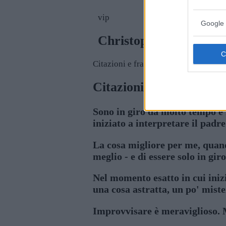
vip
Google 
Christopher Walken
Citazioni e frasi
Citazioni di Christoph
Sono in giro da molto tempo e 
iniziato a interpretare il padre 
La cosa migliore per me, quand
meglio - e di essere solo in gir
Nel momento esatto in cui inizi
una cosa astratta, un po' mister
Improvvisare è meraviglioso. M