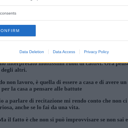
consents
CONFIRM
er Walken
Data Deletion
Data Access
Privacy Policy
ho interpretato moltissimi ruoli di cattivi. Ora pe
degli altri.
o non lavoro, è quella di essere a casa e di avere un
o per la casa a pensare alle battute
o a parlare di recitazione mi rendo conto che non ci 
iosa, anche se lo fai da una vita.
a il fatto è che non si può improvvisare se non sai 