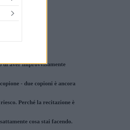
nso di aver improvvisamente
 copione - due copioni è ancora
riesco. Perché la recitazione è
esattamente cosa stai facendo.