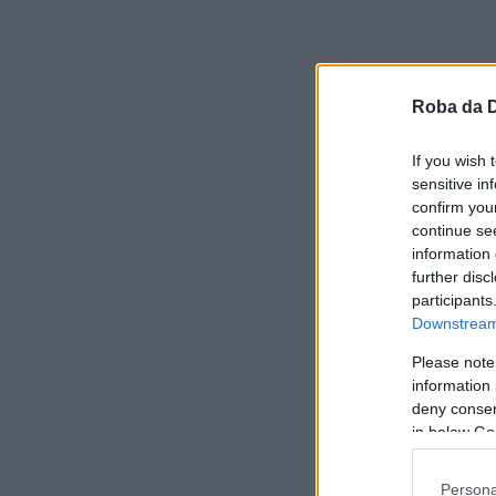
Roba da 
If you wish 
sensitive in
confirm you
continue se
information 
further disc
participants
Downstream 
Please note
information 
deny consent
in below Go
Persona