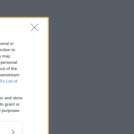
sonal or
ection to
ou may
 personal
out of the
 downstream
B’s List of
er and store
to grant or
ed purposes