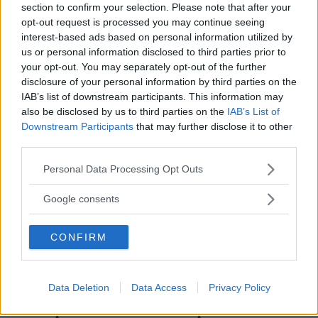
section to confirm your selection. Please note that after your
Citazioni di Christopher Marlowe
opt-out request is processed you may continue seeing
interest-based ads based on personal information utilized by
us or personal information disclosed to third parties prior to
Tutti i posti sono uguali, | Ed ogni terra è adatta a
your opt-out. You may separately opt-out of the further
un funerale.
disclosure of your personal information by third parties on the
IAB’s list of downstream participants. This information may
Considero la religione come un giocattolo per
also be disclosed by us to third parties on the
IAB’s List of
bambini, | e ritengo che il solo peccato è l'ignoranza.
Downstream Participants
that may further disclose it to other
third parties.
Frasi sul peccato
Frasi sull'ignoranza
Please note that this website/app uses one or more Google
Per questo volto partirono le migliaia di navi.
Personal Data Processing Opt Outs
services and may gather and store information including but
not limited to your visit or usage behaviour. You may click to
Google consents
Voi stelle che regnaste alla mia nascita, | La cui
grant or deny consent to Google and its third-party tags to
influenza ha disposto la morte e l'inferno.
use your data for below specified purposes in below Google
CONFIRM
consent section.
Frasi sull'inferno
Frasi sull'influenza
Frasi sulle stelle
Vivere e morire nel lavoro di Aristotele.
Data Deletion
Data Access
Privacy Policy
Solo un peccatore ha il diritto di predicare.