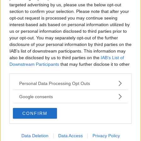
targeted advertising by us, please use the below opt-out
Citazioni di Christopher Lee
section to confirm your selection. Please note that after your
opt-out request is processed you may continue seeing
Fare l'attore è diventato un sogno comune. Tutti
interest-based ads based on personal information utilized by
vogliono essere attori, ma essere un vero attore è il
us or personal information disclosed to third parties prior to
lavoro più duro del mondo.
your opt-out. You may separately opt-out of the further
disclosure of your personal information by third parties on the
Si spendono incredibili somme di denaro per
IAB’s list of downstream participants. This information may
confezionare insuccessi dove spesso recitano attori
also be disclosed by us to third parties on the
IAB’s List of
molto giovani. Questa tendenza è molto pericolosa
Downstream Participants
that may further disclose it to other
sia per il film che per gli attori. Un giovane attore
third parties.
non ha la sufficiente esperienza per interpretare il
Please note that this website/app uses one or more Google
Personal Data Processing Opt Outs
ruolo del protagonista. Naturalmente non è colpa
services and may gather and store information including but
sua.
not limited to your visit or usage behaviour. You may click to
Google consents
grant or deny consent to Google and its third-party tags to
Frasi sull'esperienza
use your data for below specified purposes in below Google
CONFIRM
consent section.
Non sono critico verso Hollywood. Sono critico
verso le decisioni prese da persone che non sono in
grado di prenderle.
Data Deletion
Data Access
Privacy Policy