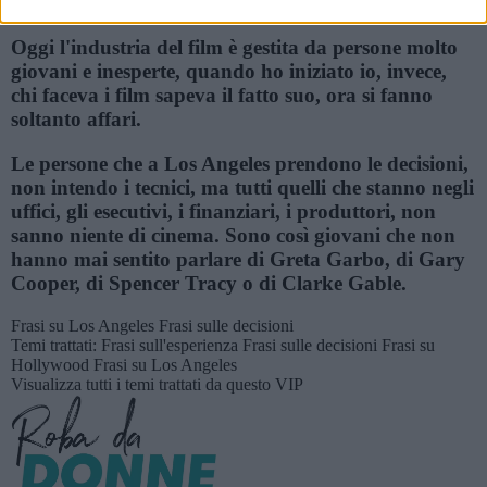
Frasi su Hollywood
Frasi sulle decisioni
Oggi l'industria del film è gestita da persone molto
giovani e inesperte, quando ho iniziato io, invece,
chi faceva i film sapeva il fatto suo, ora si fanno
soltanto affari.
Le persone che a Los Angeles prendono le decisioni,
non intendo i tecnici, ma tutti quelli che stanno negli
uffici, gli esecutivi, i finanziari, i produttori, non
sanno niente di cinema. Sono così giovani che non
hanno mai sentito parlare di Greta Garbo, di Gary
Cooper, di Spencer Tracy o di Clarke Gable.
Frasi su Los Angeles
Frasi sulle decisioni
Temi trattati:
Frasi sull'esperienza
Frasi sulle decisioni
Frasi su
Hollywood
Frasi su Los Angeles
Visualizza tutti i temi trattati da questo VIP