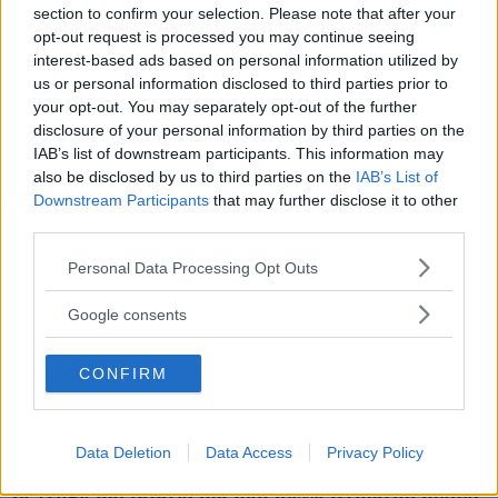
prima o poi rimangono stabili. (Pier Peter)
section to confirm your selection. Please note that after your
opt-out request is processed you may continue seeing
Tutto tutto, niente niente. (Mino Martinelli)
interest-based ads based on personal information utilized by
us or personal information disclosed to third parties prior to
L'uomo e la natura non si incontrano, perché il
your opt-out. You may separately opt-out of the further
progresso è in ritardo e la natura è andata via
disclosure of your personal information by third parties on the
prima. (Mino Martinelli)
IAB’s list of downstream participants. This information may
also be disclosed by us to third parties on the
IAB’s List of
Frasi sul progresso
Frasi sul ritardo
Downstream Participants
that may further disclose it to other
third parties.
L'uomo di oggi è in ritardo. È meglio aspettare
Please note that this website/app uses one or more Google
quello di domani. (Mino Martinelli)
Personal Data Processing Opt Outs
services and may gather and store information including but
Frasi sull'aspettare
not limited to your visit or usage behaviour. You may click to
Google consents
grant or deny consent to Google and its third-party tags to
L'esistenza dei giovani, benché discutibile, è
use your data for below specified purposes in below Google
CONFIRM
purtroppo inevitabile. (Mino Martinelli)
consent section.
La vita è un eterno ritorno. Un pendolarismo
esistenziale. (Mino Martinelli)
Data Deletion
Data Access
Privacy Policy
Io vengo dal futuro, ma non posso fermarmi molto.