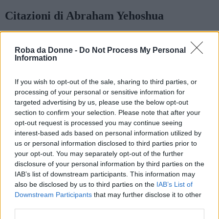
Citazioni di Abraham Yehoshua
E Linka ha continuato a ridere attraverso le foreste
della Germania e tra i caseggiati rossicci di Monaco
Roba da Donne -
Do Not Process My Personal
di Baviera - dove, verso sera, il treno ci ha
Information
rigurgitati perché potessimo sgranchirci le gambe in
attesa che finissero di fare il pieno di carbone, e
If you wish to opt-out of the sale, sharing to third parties, or
purificassero l'aria viziata dai nostri vapori. Così
processing of your personal or sensitive information for
abbiamo camminato tutti insieme per le vie e le
targeted advertising by us, please use the below opt-out
piazze di quella città che non ha eguale, e Linka
section to confirm your selection. Please note that after your
pareva che non toccasse più terra coi piedi ma
opt-out request is processed you may continue seeing
volasse.
interest-based ads based on personal information utilized by
us or personal information disclosed to third parties prior to
Frasi sul vapore
Frasi sulla Germania
Frasi sulle foreste
your opt-out. You may separately opt-out of the further
disclosure of your personal information by third parties on the
È affascinante la rapidità, la leggerezza con cui s'è
IAB’s list of downstream participants. This information may
abbandonato il concetto di frontiera, e quindi
also be disclosed by us to third parties on the
IAB’s List of
d'identità e di responsabilità. La letteratura ha
Downstream Participants
that may further disclose it to other
partecipato a questa rottura: smettendo l'impegno,
third parties.
qualsiasi tensione morale. Per paura d'essere