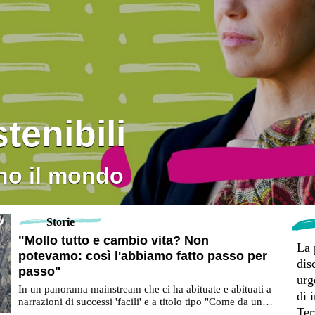
tenibili
ano il mondo
Storie
"Mollo tutto e cambio vita? Non
La 
potevamo: così l'abbiamo fatto passo per
dis
passo"
urg
In un panorama mainstream che ci ha abituate e abituati a
di 
narrazioni di successi 'facili' e a titolo tipo "Come da una
Ter
giorno all'altro ho lasciato...