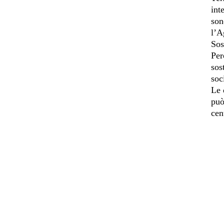
int
son
l’A
Sos
Per
sos
soc
Le 
può
cen