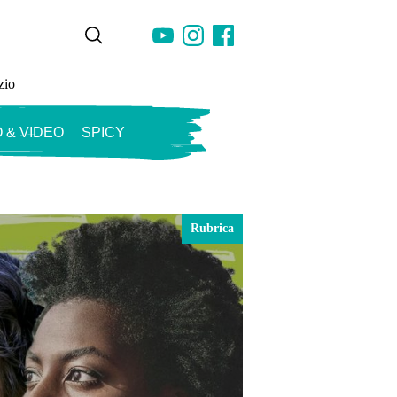
zio
 & VIDEO
SPICY
Rubrica