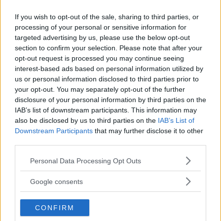
È innegabile che per riuscire sia indispensabile
If you wish to opt-out of the sale, sharing to third parties, or
una combinazione più o meno bilanciata di
processing of your personal or sensitive information for
targeted advertising by us, please use the below opt-out
talento, fortuna, opportunità
, e il fatto di
section to confirm your selection. Please note that after your
incappare in un fallimento – o più d’uno – non
opt-out request is processed you may continue seeing
deve mai rappresentare un motivo sufficiente
interest-based ads based on personal information utilized by
us or personal information disclosed to third parties prior to
per abbattervi e farvi rinunciare. Già, perché
your opt-out. You may separately opt-out of the further
anche “cadere” è naturale, e le celebrità di
disclosure of your personal information by third parties on the
IAB’s list of downstream participants. This information may
questa gallery ne sono un perfetto esempio.
also be disclosed by us to third parties on the
IAB’s List of
Downstream Participants
that may further disclose it to other
Se pensate, ad esempio, che
Steve Jobs
sia
third parties.
diventato il magnate di Apple in un batter di
Please note that this website/app uses one or more Google
Personal Data Processing Opt Outs
services and may gather and store information including but
ciglia, che scrittori come
Stephen King o
J.K.
not limited to your visit or usage behaviour. You may click to
Google consents
Rowling
siano subito stati osannati dalle case
grant or deny consent to Google and its third-party tags to
editrici e abbiano goduto immediatamente degli
use your data for below specified purposes in below Google
CONFIRM
consent section.
incassi stratosferici dei loro best seller, o che