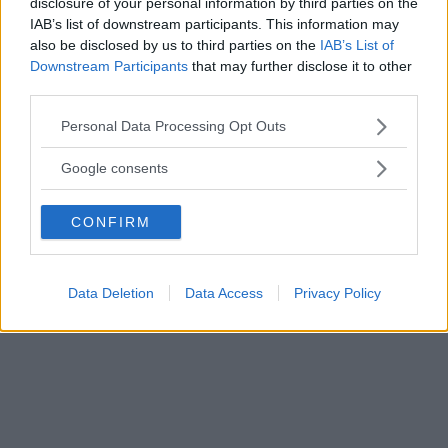
disclosure of your personal information by third parties on the
IAB’s list of downstream participants. This information may
also be disclosed by us to third parties on the
IAB’s List of
Downstream Participants
that may further disclose it to other
third parties.
Please note that this website/app uses one or more Google
Personal Data Processing Opt Outs
services and may gather and store information including but
Fonte: Instagram @ daxshepard
not limited to your visit or usage behaviour. You may click to
Google consents
FOTO
1
DI 8
INGRANDISCI
grant or deny consent to Google and its third-party tags to
use your data for below specified purposes in below Google
CONFIRM
consent section.
Condividi su
Facebook
Data Deletion
Data Access
Privacy Policy