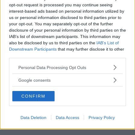
opt-out request is processed you may continue seeing
interest-based ads based on personal information utilized by
us or personal information disclosed to third parties prior to
your opt-out. You may separately opt-out of the further
disclosure of your personal information by third parties on the
IAB’s list of downstream participants. This information may
also be disclosed by us to third parties on the
IAB’s List of
Downstream Participants
that may further disclose it to other
third parties.
Please note that this website/app uses one or more Google
kensingtonblues.com
Personal Data Processing Opt Outs
services and may gather and store information including but
FOTO
1
DI 41
INGRANDISCI
not limited to your visit or usage behaviour. You may click to
Google consents
grant or deny consent to Google and its third-party tags to
use your data for below specified purposes in below Google
Condividi su
Facebook
CONFIRM
consent section.
Data Deletion
Data Access
Privacy Policy