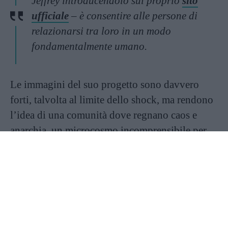
Jeffrey introducendolo sul proprio
sito
ufficiale
– è consentire alle persone di
relazionarsi tra loro in un modo
fondamentalmente umano.
Le immagini del suo progetto sono davvero
forti, talvolta al limite dello shock, ma rendono
l’idea di una comunità dove regnano caos e
anarchia, un microcosmo incomprensibile per
chi non lo vive sulla propria pelle. Tra
spacciatori tatuati, ragazze che sono rimaste
vittime di stupri e persone anziane sciupate dal
degrado e dalla droga, Kensington Blues
fornisce davvero un invito a riflettere su quanto
la società, spesso, sia spaccata in maniera netta