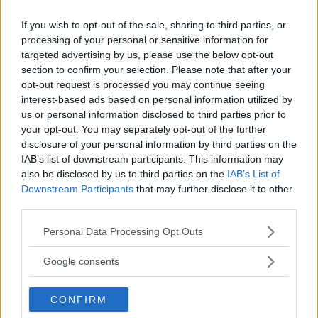
If you wish to opt-out of the sale, sharing to third parties, or
processing of your personal or sensitive information for
targeted advertising by us, please use the below opt-out
section to confirm your selection. Please note that after your
opt-out request is processed you may continue seeing
interest-based ads based on personal information utilized by
us or personal information disclosed to third parties prior to
your opt-out. You may separately opt-out of the further
Fonte: Ilaria Naef
disclosure of your personal information by third parties on the
FOTO
1
DI 10
INGRANDISCI
IAB’s list of downstream participants. This information may
also be disclosed by us to third parties on the
IAB’s List of
Downstream Participants
that may further disclose it to other
Condividi su
Facebook
third parties.
Please note that this website/app uses one or more Google
Personal Data Processing Opt Outs
services and may gather and store information including but
not limited to your visit or usage behaviour. You may click to
Google consents
grant or deny consent to Google and its third-party tags to
Ascolta questo articolo ora...
use your data for below specified purposes in below Google
Ilaria, campionessa di freestyle: 'Con la carrozzina mi
CONFIRM
consent section.
diverto e sento libera'