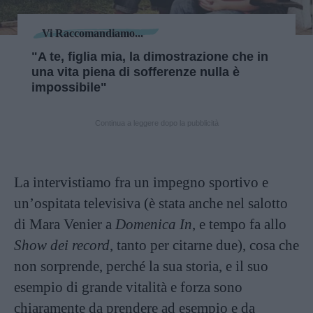
Vi Raccomandiamo...
"A te, figlia mia, la dimostrazione che in
una vita piena di sofferenze nulla è
impossibile"
Continua a leggere dopo la pubblicità
La intervistiamo fra un impegno sportivo e
un’ospitata televisiva (è stata anche nel salotto
di Mara Venier a
Domenica In
, e tempo fa allo
Show dei record
, tanto per citarne due), cosa che
non sorprende, perché la sua storia, e il suo
esempio di grande vitalità e forza sono
chiaramente da prendere ad esempio e da