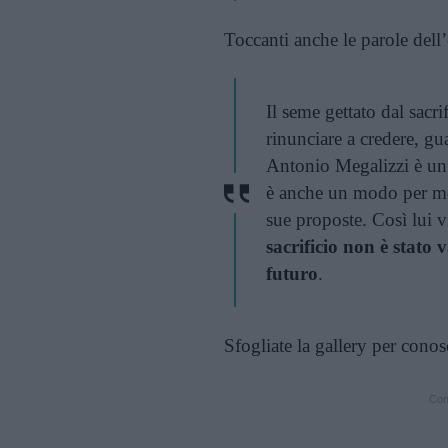
Toccanti anche le parole del
Il seme gettato dal sacr
rinunciare a credere, g
Antonio Megalizzi è un
è anche un modo per mett
sue proposte. Così lui v
sacrificio non è stato
futuro
.
Sfogliate la gallery per cono
Cont