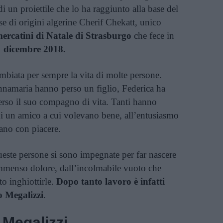
di un proiettile che lo ha raggiunto alla base del
ese di origini algerine Cherif Chekatt, unico
mercatini di Natale di Strasburgo
che fece in
1 dicembre 2018.
mbiata per sempre la vita di molte persone.
maria hanno perso un figlio, Federica ha
erso il suo compagno di vita. Tanti hanno
di un amico a cui volevano bene, all’entusiasmo
ano con piacere.
 queste persone si sono impegnate per far nascere
mmenso dolore, dall’incolmabile vuoto che
o inghiottirle.
Dopo tanto lavoro è infatti
o Megalizzi
.
 Megalizzi