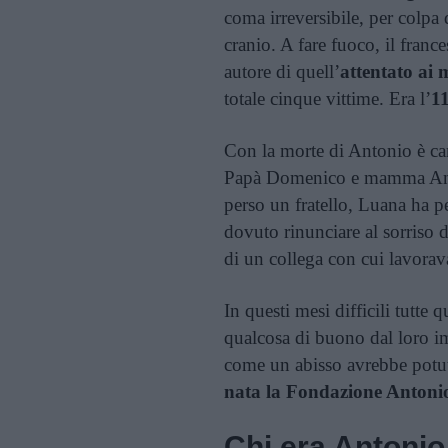
coma irreversibile, per colpa 
cranio. A fare fuoco, il franc
autore di quell’
attentato ai 
totale cinque vittime. Era l’
1
Con la morte di Antonio è ca
Papà Domenico e mamma Anna
perso un fratello, Luana ha p
dovuto rinunciare al sorriso 
di un collega con cui lavorav
In questi mesi difficili tutte
qualcosa di buono dal loro i
come un abisso avrebbe potut
nata la Fondazione Antoni
Chi era Antonio