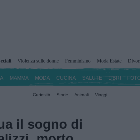
eciali
Violenza sulle donne
Femminismo
Moda Estate
Divor
ZA
MAMMA
MODA
CUCINA
SALUTE
LIBRI
FOTO
Curiosità
Storie
Animali
Viaggi
a il sogno di
lizzi, morto