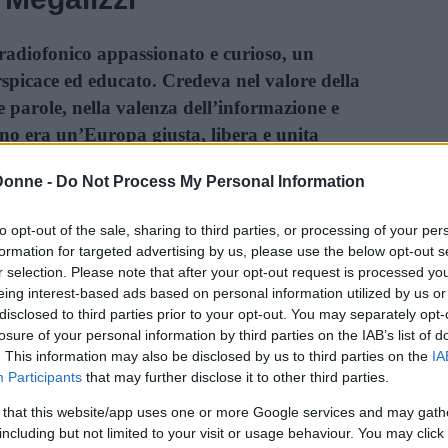
radiofonico appassionato e curioso, un
rspicace ed educato. Credeva nel valore della
e parole, nella valenza dell’informazione e
gno era un’Europa giusta, libera e unita
 sulla stele inaugurata ieri presso l’Università
Donne -
Do Not Process My Personal Information
to opt-out of the sale, sharing to third parties, or processing of your per
ce anche la Fondazione che porta il suo nome,
formation for targeted advertising by us, please use the below opt-out s
a città. L’obiettivo è far sì che Antonio non
r selection. Please note that after your opt-out request is processed y
44sima vittima italiana del
terrorismo
dal
eing interest-based ads based on personal information utilized by us or
disclosed to third parties prior to your opt-out. You may separately opt-
nome possano essere portati avanti progetti
losure of your personal information by third parties on the IAB’s list of
 idee e i suoi valori.
. This information may also be disclosed by us to third parties on the
IA
Participants
that may further disclose it to other third parties.
onio Megalizzi
 that this website/app uses one or more Google services and may gath
including but not limited to your visit or usage behaviour. You may click 