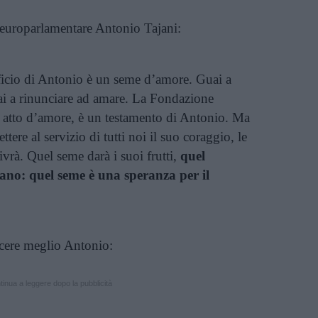
l’europarlamentare Antonio Tajani:
ificio di Antonio è un seme d’amore. Guai a
uai a rinunciare ad amare. La Fondazione
 atto d’amore, è un testamento di Antonio. Ma
ere al servizio di tutti noi il suo coraggio, le
ivrà. Quel seme darà i suoi frutti,
quel
 vano: quel seme è una speranza per il
scere meglio Antonio:
inua a leggere dopo la pubblicità