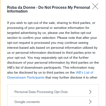
cambiare idea fino a quando non incrocia gli
Roba da Donne -
Do Not Process My Personal
occhi di una sconosciuta sul tram, Michela, che
Information
sarà disposto a seguire persino negli States.
If you wish to opt-out of the sale, sharing to third parties, or
processing of your personal or sensitive information for
Continua a leggere dopo la pubblicità
targeted advertising by us, please use the below opt-out
section to confirm your selection. Please note that after your
opt-out request is processed you may continue seeing
interest-based ads based on personal information utilized by
us or personal information disclosed to third parties prior to
your opt-out. You may separately opt-out of the further
disclosure of your personal information by third parties on the
Quando tutto inizia
IAB’s list of downstream participants. This information may
also be disclosed by us to third parties on the
IAB’s List of
Fabio Volo ci ha abituate a libri che
coinvolgono, in cui ciascuna di noi si può
Downstream Participants
that may further disclose it to other
davvero sentire protagonista, come se ogni
third parties.
storia raccontata dall...
Please note that this website/app uses one or more Google
Personal Data Processing Opt Outs
services and may gather and store information including but
not limited to your visit or usage behaviour. You may click to
Google consents
grant or deny consent to Google and its third-party tags to