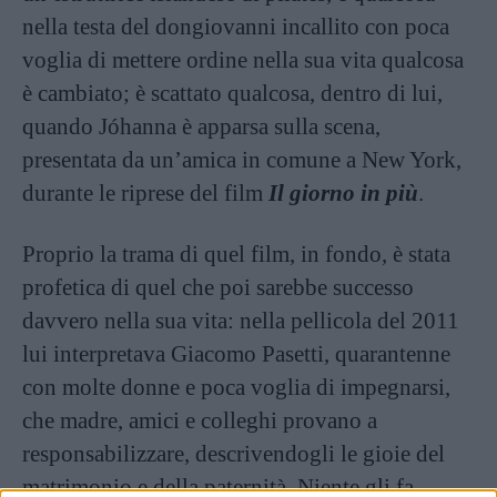
nella testa del dongiovanni incallito con poca
voglia di mettere ordine nella sua vita qualcosa
è cambiato; è scattato qualcosa, dentro di lui,
quando Jóhanna è apparsa sulla scena,
presentata da un’amica in comune a New York,
durante le riprese del film
Il giorno in più
.
Proprio la trama di quel film, in fondo, è stata
profetica di quel che poi sarebbe successo
davvero nella sua vita: nella pellicola del 2011
lui interpretava Giacomo Pasetti, quarantenne
con molte donne e poca voglia di impegnarsi,
che madre, amici e colleghi provano a
responsabilizzare, descrivendogli le gioie del
matrimonio e della paternità. Niente gli fa