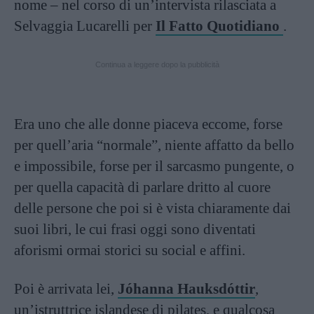
nome – nel corso di un’intervista rilasciata a
Selvaggia Lucarelli per
Il Fatto Quotidiano
.
Continua a leggere dopo la pubblicità
Era uno che alle donne piaceva eccome, forse
per quell’aria “normale”, niente affatto da bello
e impossibile, forse per il sarcasmo pungente, o
per quella capacità di parlare dritto al cuore
delle persone che poi si è vista chiaramente dai
suoi libri, le cui frasi oggi sono diventati
aforismi ormai storici su social e affini.
Poi è arrivata lei,
Jóhanna Hauksdóttir
,
un’istruttrice islandese di pilates, e qualcosa