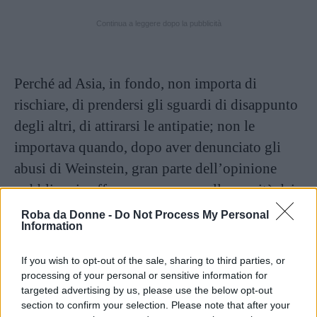
Continua a leggere dopo la pubblicità
Perché ad Asia, in fondo, non importa di
rischiare, di prendersi gli sguardi di disappunto
degli altri, di attirarsi le antipatie; non le
importava quando, dopo aver denunciato gli
abusi di Weinstein, gran parte dell’opinione
pubblica si soffermava appena sulla gravità dei
comportamenti del produttore chiosando con
Roba da Donne -
Do Not Process My Personal
Information
un laconico “Oh” scandalizzato, preferendo
puntare il dito su di lei, perché ci aveva
If you wish to opt-out of the sale, sharing to third parties, or
impiegato troppo a ricordarsi di essere stata
processing of your personal or sensitive information for
targeted advertising by us, please use the below opt-out
violentata, e mettere in discussione la sua
section to confirm your selection. Please note that after your