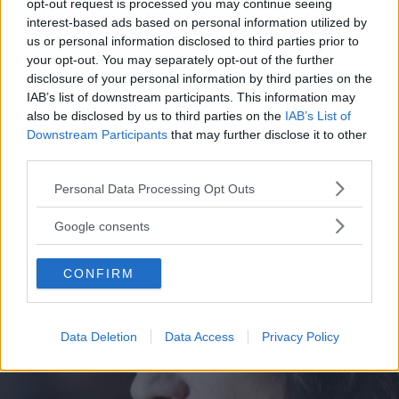
credibilità, sostenendo che non si potesse avere
opt-out request is processed you may continue seeing
interest-based ads based on personal information utilized by
una storia pluriennale con un uomo che si
us or personal information disclosed to third parties prior to
accusava di tali orrori. Non le è importato
your opt-out. You may separately opt-out of the further
neppure quando, nel momento massimo di
disclosure of your personal information by third parties on the
IAB’s list of downstream participants. This information may
fragilità, dopo il
suicidio del compagno
,
also be disclosed by us to third parties on the
IAB’s List of
l’empatia e il senso di solidarietà del genere
Downstream Participants
that may further disclose it to other
third parties.
umano nei suoi confronti hanno rasentato lo
zero, e più d’uno ha avuto l’ardire di provare a
Please note that this website/app uses one or more Google
Personal Data Processing Opt Outs
services and may gather and store information including but
metterle, sulla coscienza, anche il peso della
not limited to your visit or usage behaviour. You may click to
Google consents
responsabilità di quella morte.
grant or deny consent to Google and its third-party tags to
use your data for below specified purposes in below Google
CONFIRM
consent section.
Data Deletion
Data Access
Privacy Policy