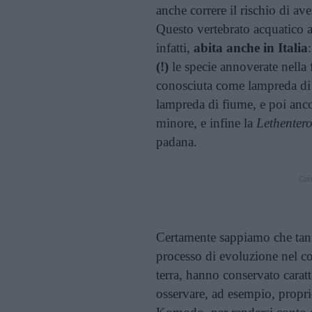
anche correre il rischio di av
Questo vertebrato acquatico a
infatti,
abita anche in Italia
(!)
le specie annoverate nella f
conosciuta come lampreda di
lampreda di fiume, e poi anc
minore, e infine la
Lethenter
padana.
Cont
Certamente sappiamo che tant
processo di evoluzione nel cor
terra, hanno conservato caratte
osservare, ad esempio, propr