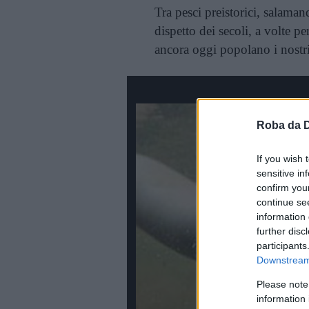
Tra pesci preistorici, salaman
dispetto dei secoli, a volte p
ancora oggi popolano i nostri
Roba da 
If you wish 
sensitive in
confirm you
continue se
information 
further disc
participants
Downstream 
Please note
information 