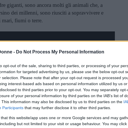
dre giganti, sono ancora molti gli animali che, a
ersino dei millenni, sono riusciti a sopravvivere e
 mari, fiumi o terre.
Donne -
Do Not Process My Personal Information
to opt-out of the sale, sharing to third parties, or processing of your per
formation for targeted advertising by us, please use the below opt-out s
r selection. Please note that after your opt-out request is processed y
eing interest-based ads based on personal information utilized by us or
disclosed to third parties prior to your opt-out. You may separately opt-
losure of your personal information by third parties on the IAB’s list of
. This information may also be disclosed by us to third parties on the
IA
Participants
that may further disclose it to other third parties.
 that this website/app uses one or more Google services and may gath
including but not limited to your visit or usage behaviour. You may click 