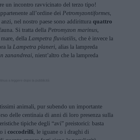
ere un incontro ravvicinato del terzo tipo!
ppartenente all’ordine dei
Petromyzontiformes
,
: anzi, nel nostro paese sono addirittura
quattro
auna. Si tratta della
Petromyzon marinus
,
 mare, della
Lampetra fluviatilis
, che è invece la
ora la
Lampetra planeri
, alias la lampreda
on zanandreai
, nient’altro che la lampreda
inua a leggere dopo la pubblicità
issimi animali, pur subendo un importante
so delle centinaia di anni di loro presenza sulla
ristiche tipiche degli “avi” preistorici: basta
io i
coccodrilli
, le iguane o i draghi di