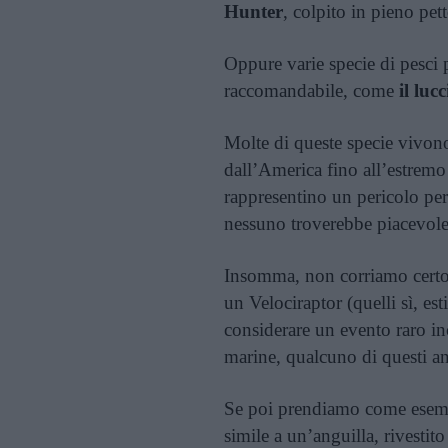
Hunter
, colpito in pieno pe
Oppure varie specie di pesci p
raccomandabile, come
il lucc
Molte di queste specie vivono
dall’America fino all’estrem
rappresentino un pericolo pe
nessuno troverebbe piacevole
Insomma, non corriamo certo i
un Velociraptor (quelli sì, e
considerare un evento raro in
marine, qualcuno di questi a
Se poi prendiamo come ese
simile a un’anguilla, rivestit