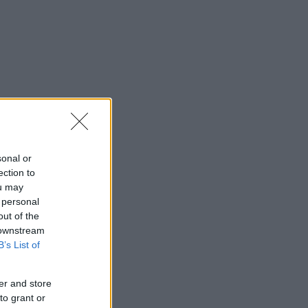
sonal or
ection to
ou may
 personal
out of the
 downstream
B’s List of
er and store
to grant or