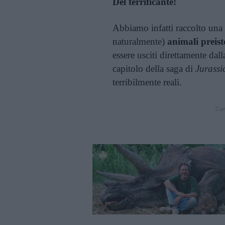
Del terrificante!
Abbiamo infatti raccolto una ca
naturalmente)
animali preisto
essere usciti direttamente dal
capitolo della saga di
Jurassi
terribilmente reali.
Cont