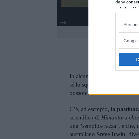
deny consent
in below Go
web
Persona
FOTO
1
DI 9
Google 
Cont
In alcuni casi si tratta di veri
sé lo squalo non fosse sufficie
possono essere scambiati o fa
C’è, ad esempio,
la pastina
scientifico di
Himantura cha
una “semplice razza”, e che, n
australiano
Steve Irwin
, div