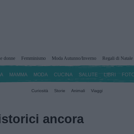
le donne
Femminismo
Moda Autunno/Inverno
Regali di Natale
ZA
MAMMA
MODA
CUCINA
SALUTE
LIBRI
FOTO
Curiosità
Storie
Animali
Viaggi
istorici ancora