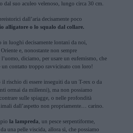
tto dal suo aculeo velenoso, lungo circa 30 cm.
reistorici dall’aria decisamente poco
io alligatore o lo squalo dal collare.
 in luoghi decisamente lontani da noi,
o Oriente e, nonostante non sempre
r l’uomo, diciamo, per usare un eufemismo, che
 un contatto troppo ravvicinato con loro!
l rischio di essere inseguiti da un T-rex o da
stinti ormai da millenni), ma non possiamo
contrare sulle spiagge, o nelle profondità
nimali dall’aspetto non propriamente… carino.
mpio
la lampreda
, un pesce serpentiforme,
o da una pelle viscida, allora sì, che possiamo