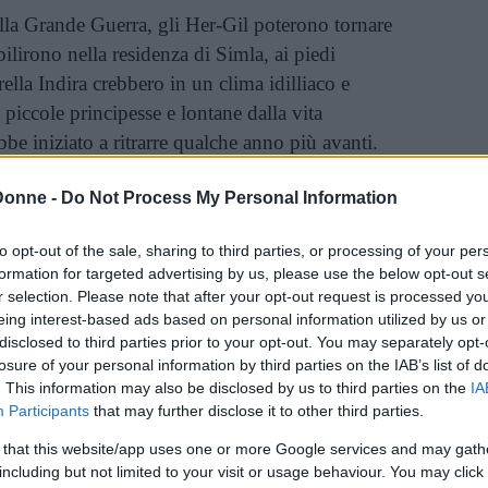
lla Grande Guerra, gli Her-Gil poterono tornare
bilirono nella residenza di Simla, ai piedi
ella Indira crebbero in un clima idilliaco e
 piccole principesse e lontane dalla vita
bbe iniziato a ritrarre qualche anno più avanti.
Donne -
Do Not Process My Personal Information
lla rubrica “Storie di
LEGGI TUTTO
to opt-out of the sale, sharing to third parties, or processing of your per
formation for targeted advertising by us, please use the below opt-out s
r selection. Please note that after your opt-out request is processed y
eing interest-based ads based on personal information utilized by us or
ta Sher-Gil decise di trasferirsi a Parigi per
disclosed to third parties prior to your opt-out. You may separately opt-
eaux-Arts. Fu proprio nella capitale parigina che
losure of your personal information by third parties on the IAB’s list of
 da ribelle, immergendosi nella vita frizzante e
. This information may also be disclosed by us to third parties on the
IA
li Anni Venti. Del resto, andare contro le
Participants
that may further disclose it to other third parties.
na nuova cosa per lei. Da piccola era persino
 that this website/app uses one or more Google services and may gath
a scuola religiosa che frequentava perché si era
including but not limited to your visit or usage behaviour. You may click 