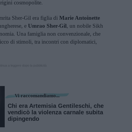
 origini cosmopolite.
rita Sher-Gil era figlia di
Marie Antoinette
 ungherese, e
Umrao Sher-Gil
, un nobile Sikh
tronomia. Una famiglia non convenzionale, che
icco di stimoli, tra incontri con diplomatici,
inua a leggere dopo la pubblicità
Vi raccomandiamo...
Chi era Artemisia Gentileschi, che
vendicò la violenza carnale subita
dipingendo