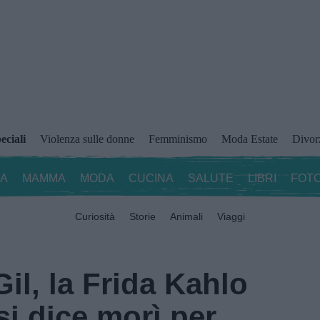
eciali
Violenza sulle donne
Femminismo
Moda Estate
Divor
ZA
MAMMA
MODA
CUCINA
SALUTE
LIBRI
FOTO
Curiosità
Storie
Animali
Viaggi
il, la Frida Kahlo
si dice morì per