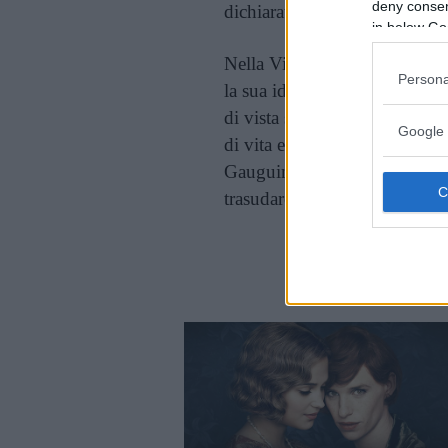
deny consent
dichiarata atea.
in below Go
Nella Ville Lumière, Amrita 
Persona
la sua identità. Si vestiva sia
di vista sessuale si lanciò i
Google 
di vita e manifestava il suo a
Gauguin, Modigliani, Cézann
trasudare vita e carnalità.
Cont