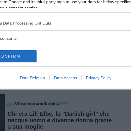
 to Google and its third-party tags to use your data for below specifi
ogle consent section.
Sher-Gil cominciò a sperimentare, giocando con
l Data Processing Opt Outs
 all’occidentale che con il sari e anche dal punto
n avventure con donne e con uomini. Era affamata
consents
ppetito anche nella sua arte. Influenzata da
e e Renoir, credeva che ogni quadro dovesse
CONFIRM
inua a leggere dopo la pubblicità
Data Deletion
Data Access
Privacy Policy
Vi raccomandiamo...
Chi era Lili Elbe, la "Danish girl" che
nacque uomo e divenne donna grazie
a sua moglie