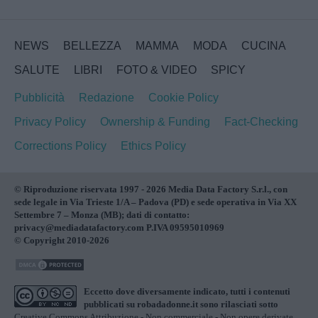
NEWS
BELLEZZA
MAMMA
MODA
CUCINA
SALUTE
LIBRI
FOTO & VIDEO
SPICY
Pubblicità
Redazione
Cookie Policy
Privacy Policy
Ownership & Funding
Fact-Checking
Corrections Policy
Ethics Policy
© Riproduzione riservata 1997 - 2026 Media Data Factory S.r.l., con
sede legale in Via Trieste 1/A – Padova (PD) e sede operativa in Via XX
Settembre 7 – Monza (MB); dati di contatto:
privacy@mediadatafactory.com P.IVA 09595010969
© Copyright 2010-2026
Eccetto dove diversamente indicato, tutti i contenuti
pubblicati su
robadadonne.it
sono rilasciati sotto
Creative Commons Attribuzione - Non commerciale - Non opere derivate