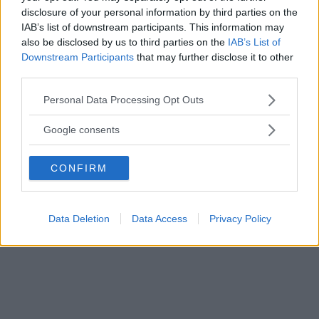
disclosure of your personal information by third parties on the
IAB’s list of downstream participants. This information may
also be disclosed by us to third parties on the
IAB’s List of
Downstream Participants
that may further disclose it to other
third parties.
Please note that this website/app uses one or more Google
Personal Data Processing Opt Outs
services and may gather and store information including but
not limited to your visit or usage behaviour. You may click to
Google consents
Curiosità
grant or deny consent to Google and its third-party tags to
Ecco la mappa delle "ragazze facili" nel
use your data for below specified purposes in below Google
CONFIRM
Mondo: a proposito di "donne oggetto"!
consent section.
Data Deletion
Data Access
Privacy Policy