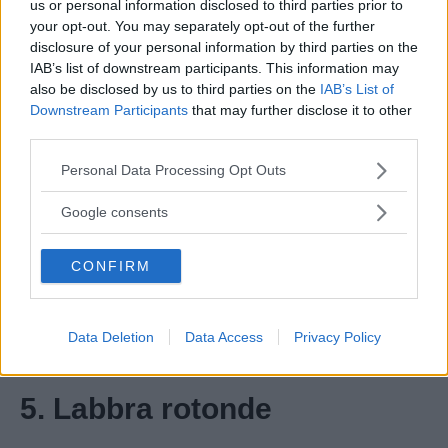
us or personal information disclosed to third parties prior to
your opt-out. You may separately opt-out of the further
Fonte: web
disclosure of your personal information by third parties on the
IAB’s list of downstream participants. This information may
Labbra carnose… chi non ha mai invidiato
also be disclosed by us to third parties on the
IAB’s List of
quelle di Angelina Jolie o di Scarlett
Downstream Participants
that may further disclose it to other
third parties.
Johansson? La forma di queste labbra indicano
Please note that this website/app uses one or more Google
una
personalità profonda, empatica e dotata
Personal Data Processing Opt Outs
services and may gather and store information including but
di grande spirito materno
. Sembra inoltre che
not limited to your visit or usage behaviour. You may click to
Google consents
le donne con queste labbra siano forti e
grant or deny consent to Google and its third-party tags to
use your data for below specified purposes in below Google
fiduciose, oltre che tra le amanti più
CONFIRM
consent section.
appassionate! Wow, ragazze, se avete le labbra
carnose,
nascondete proprio un fuego
Data Deletion
Data Access
Privacy Policy
mediterraneo!
5. Labbra rotonde