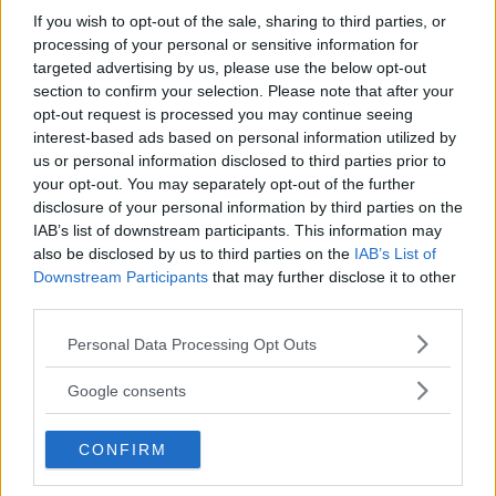
If you wish to opt-out of the sale, sharing to third parties, or
Una bimba che vuole essere un pompiere
processing of your personal or sensitive information for
o Thor o Superman va bene, ma se mio
targeted advertising by us, please use the below opt-out
figlio vuole essere Elsa, allora dev’essere
section to confirm your selection. Please note that after your
opt-out request is processed you may continue seeing
vittima dei bulli…
interest-based ads based on personal information utilized by
us or personal information disclosed to third parties prior to
your opt-out. You may separately opt-out of the further
Paul ne ha parlato naturalmente anche con la
disclosure of your personal information by third parties on the
IAB’s list of downstream participants. This information may
moglie,
Ashley Ramage, che ha incoraggiato
also be disclosed by us to third parties on the
IAB’s List of
il bimbo a proseguire nel suo intento di
Downstream Participants
that may further disclose it to other
third parties.
diventare Elsa
, soprattutto quando Caiden
Please note that this website/app uses one or more Google
aveva pensato di cambiare costume a causa delle
Personal Data Processing Opt Outs
services and may gather and store information including but
prese in giro dei suoi compagni.
not limited to your visit or usage behaviour. You may click to
Google consents
grant or deny consent to Google and its third-party tags to
use your data for below specified purposes in below Google
Continua a leggere dopo la pubblicità
CONFIRM
consent section.