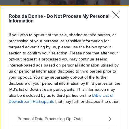
Roba da Donne -
Do Not Process My Personal
Information
If you wish to opt-out of the sale, sharing to third parties, or
processing of your personal or sensitive information for
targeted advertising by us, please use the below opt-out
section to confirm your selection. Please note that after your
Prendete quindi una padella
opt-out request is processed you may continue seeing
antiaderente, versate un filo d’olio e
interest-based ads based on personal information utilized by
us or personal information disclosed to third parties prior to
aggiungete un grosso spicchio d’aglio;
your opt-out. You may separately opt-out of the further
fate imbiondire e fate saltare per qualche
disclosure of your personal information by third parties on the
minuto a fuoco vivo il polipo a pezzi,
IAB’s list of downstream participants. This information may
also be disclosed by us to third parties on the
IAB’s List of
precedentemente lessato. Aggiustate di
Downstream Participants
that may further disclose it to other
sale e aggiungete una presa di rosmarino
third parties.
essiccato.
Please note that this website/app uses one or more Google
Personal Data Processing Opt Outs
services and may gather and store information including but
Nel frattempo in una casseruola versate