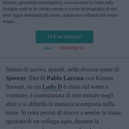
Morton, giornalista investigativo, racconta tutta la verità sulla
famiglia reale in un ritratto onesto e scevro da pregiudizi di una
delle figure femminili più amate, ammirate e influenti del nostro
tempo.
13 € su Amazon
16 €
RISPARMI 3 €
Niente di nuovo, quindi, nelle diverse scene di
Spencer
, film di
Pablo Larraín
con Kirsten
Stewart, in cui
Lady D
è china sul water a
vomitare, è ossessionata di non entrare negli
abiti o si abbuffa in maniera scomposta nella
notte. Si resta perciò di stucco a sentire la risata
sguaiata di un collega
agée
, durante la