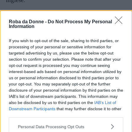
Disturbato dalla colonna sonora strabordante e
Roba da Donne -
Do Not Process My Personal
incessante di
Jonny Greenwood
, chitarrista dei
Information
Radiohead, tutta volta a coinvolgere lo
If you wish to opt-out of the sale, sharing to third parties, or
spettatore nell’incubo vissuto da Diana a
processing of your personal or sensitive information for
Sandringham House, il film procede a fatica
targeted advertising by us, please use the below opt-out
non riuscendo mai a commuovere come
section to confirm your selection. Please note that after your
opt-out request is processed you may continue seeing
vorrebbe (e dovrebbe…). Se non si conoscesse
interest-based ads based on personal information utilized by
la storia di Lady D, sembrerebbe che, in fondo,
us or personal information disclosed to third parties prior to
your opt-out. You may separately opt-out of the further
le avessero permesso di scegliere da sola le mise
disclosure of your personal information by third parties on the
da indossare, di tenere aperte le tende e ballare
IAB’s list of downstream participants. This information may
also be disclosed by us to third parties on the
IAB’s List of
nei corridoi, la vita per lei sarebbe stata una
Downstream Participants
that may further disclose it to other
fiaba principesca.
third parties.
Please note that this website/app uses one or more Google
Personal Data Processing Opt Outs
Continua a leggere dopo la pubblicità
services and may gather and store information including but