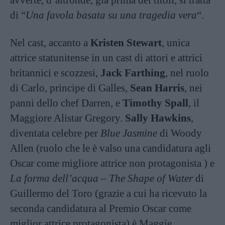
di “
Una favola basata su una tragedia vera
“.
Nel cast, accanto a
Kristen Stewart
, unica
attrice statunitense in un cast di attori e attrici
britannici e scozzesi,
Jack Farthing
, nel ruolo
di Carlo, principe di Galles,
Sean Harris
, nei
panni dello chef Darren, e
Timothy Spall
, il
Maggiore Alistar Gregory.
Sally Hawkins
,
diventata celebre per
Blue Jasmine
di Woody
Allen (ruolo che le è valso una candidatura agli
Oscar come migliore attrice non protagonista ) e
La forma dell’acqua – The Shape of Water
di
Guillermo del Toro (grazie a cui ha ricevuto la
seconda candidatura al Premio Oscar come
miglior attrice protagonista) è Maggie.