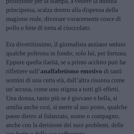
proiezione per la stampa, a vedere la minuta
principessa, scalza dentro alla dispensa della
magione reale, divorare voracemente cosce di
pollo e fette di torta al cioccolato.
Era divertitissimo, il giornalista anziano seduto
qualche poltrona in fondo; solo lui, per fortuna.
Eppure quella ilarità, se a primo acchito può far
riflettere sull’
analfabetismo emotivo
di tanti
uomini di una certa età, dall’altra risuona come
un’accusa, come uno stigma a tutti gli effetti.
Una donna, tanto più se è giovane e bella, si
umilia anche così, si mette al suo posto, qualche
passo dietro al fidanzato, uomo o compagno,
anche con la derisione dei suoi problemi, delle
sue ferite e delle sue sofferenze.