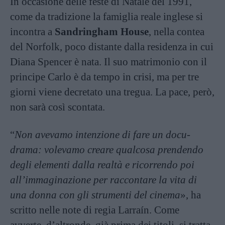
In occasione delle feste di Natale del 1991,
come da tradizione la famiglia reale inglese si
incontra a
Sandringham House
, nella contea
del Norfolk, poco distante dalla residenza in cui
Diana Spencer è nata. Il suo matrimonio con il
principe Carlo è da tempo in crisi, ma per tre
giorni viene decretato una tregua. La pace, però,
non sarà così scontata.
“
Non avevamo intenzione di fare un docu-
drama: volevamo creare qualcosa prendendo
degli elementi dalla realtà e ricorrendo poi
all’immaginazione per raccontare la vita di
una donna con gli strumenti del cinema
», ha
scritto nelle note di regia Larraín. Come
avverte, d’altronde, già prima dei titoli, si tratta