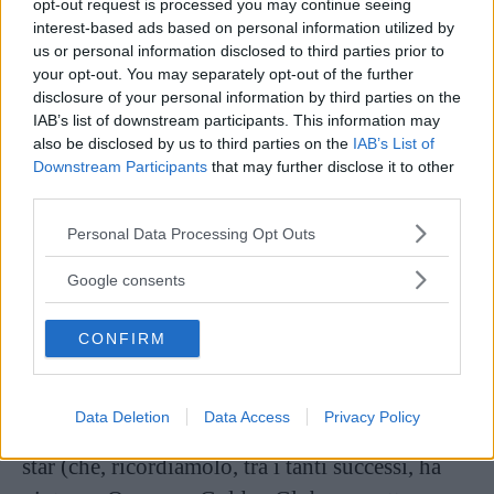
dodicenne Aline), dalla difficoltà di avere figli,
opt-out request is processed you may continue seeing
interest-based ads based on personal information utilized by
fino alla disperazione per la morte del
us or personal information disclosed to third parties prior to
compagno di una vita. A guidarla ogni volta?
your opt-out. You may separately opt-out of the further
disclosure of your personal information by third parties on the
L’amore per la musica e la promessa di non
IAB’s list of downstream participants. This information may
privare il mondo del suo incredibile talento. Dal
also be disclosed by us to third parties on the
IAB’s List of
Downstream Participants
that may further disclose it to other
grottesco, insomma, siamo scivolati nel campo
third parties.
delle soap, senza soluzione di continuità.
Please note that this website/app uses one or more Google
Personal Data Processing Opt Outs
services and may gather and store information including but
Aline, la voce dell’amore
è stato campione di
not limited to your visit or usage behaviour. You may click to
Google consents
incassi al botteghino in Francia, dove è uscito a
grant or deny consent to Google and its third-party tags to
use your data for below specified purposes in below Google
novembre 2021, con oltre un milione di
CONFIRM
consent section.
biglietti venduti. Sarebbe interessante conoscere
anche le reazioni di quegli stessi spettatori,
Data Deletion
Data Access
Privacy Policy
certo deliziati dalla
colonna sonora
se fan della
star (che, ricordiamolo, tra i tanti successi, ha