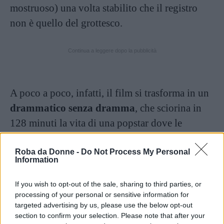
mostruoso) una volta stabilito che il registro
non è quello del grottesco.
Continua a leggere dopo la pubblicità
A poco a poco, infatti, il film si trasforma in un
drammatico senza dramma
, che sciorina in
128 minuti la vita di una popstar dove le
difficoltà della vita sono solo dei piccoli
incidenti di percorso, che si saltano con agilità,
Roba da Donne -
Do Not Process My Personal
Information
dai “denti da vampiro” all’amore contrastato per
la differenza di età (Guy-Claude Kamar, che
If you wish to opt-out of the sale, sharing to third parties, or
processing of your personal or sensitive information for
dovrebbe rappresentare il vero
René Angélil
, è
targeted advertising by us, please use the below opt-out
alle soglie dei 40 anni quando conosce la
section to confirm your selection. Please note that after your