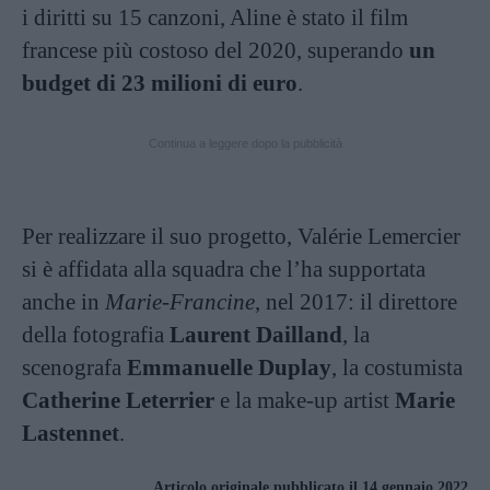
i diritti su 15 canzoni, Aline è stato il film
francese più costoso del 2020, superando
un
budget di 23 milioni di euro
.
Continua a leggere dopo la pubblicità
Per realizzare il suo progetto, Valérie Lemercier
si è affidata alla squadra che l’ha supportata
anche in
Marie-Francine
, nel 2017: il direttore
della fotografia
Laurent Dailland
, la
scenografa
Emmanuelle Duplay
, la costumista
Catherine Leterrier
e la make-up artist
Marie
Lastennet
.
Articolo originale pubblicato il 14 gennaio 2022