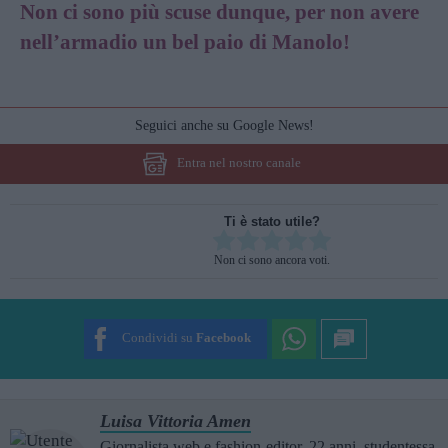
Non ci sono più scuse dunque, per non avere
nell’armadio un bel paio di Manolo!
Seguici anche su Google News!
Entra nel nostro canale
Ti è stato utile?
Rate this item:
Non ci sono ancora voti.
SUBMIT RATING
Condividi su
Facebook
Luisa Vittoria Amen
Giornalista web e fashion-editor, 22 anni, studentessa