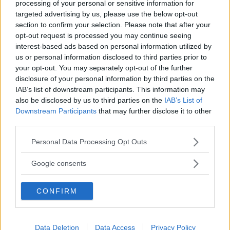
processing of your personal or sensitive information for
targeted advertising by us, please use the below opt-out
section to confirm your selection. Please note that after your
opt-out request is processed you may continue seeing
AnnaSophia Robb in Little Fires Everywhere (Fonte: Facebook @LittleFiresHulu)
interest-based ads based on personal information utilized by
us or personal information disclosed to third parties prior to
Sono tanti i romanzi contemporanei a
your opt-out. You may separately opt-out of the further
testimoniare – in maniera egregia – la battaglia
disclosure of your personal information by third parties on the
IAB’s list of downstream participants. This information may
sottesa nel
rapporto madre-figlia
: l’infanzia
also be disclosed by us to third parties on the
IAB’s List of
tradita de
Le parole per dirlo
di
Marie
Downstream Participants
that may further disclose it to other
third parties.
Cardinal
, il conflitto di Marie, che si sente
defraudata della sua bellezza dalla figlia Diane,
Please note that this website/app uses one or more Google
Personal Data Processing Opt Outs
services and may gather and store information including but
alla ricerca spasmodica, invece, di un gesto di
not limited to your visit or usage behaviour. You may click to
Google consents
tenerezza, nel lacerante
Colpisci il tuo cuore
di
grant or deny consent to Google and its third-party tags to
use your data for below specified purposes in below Google
Amélie Nothomb
; le tante madri che si
CONFIRM
consent section.
scambiano i ruoli, si confrontano e si
combattono nei racconti della turca
Elif Shafak
Data Deletion
Data Access
Privacy Policy