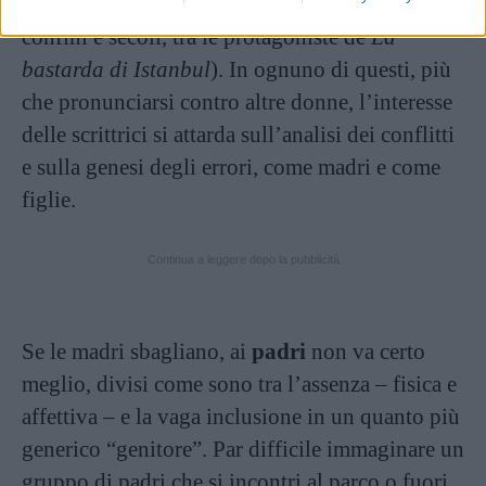
(su tutti, il legame indissolubile, che varca
confini e secoli, tra le protagoniste de
La
bastarda di Istanbul
). In ognuno di questi, più
che pronunciarsi contro altre donne, l’interesse
delle scrittrici si attarda sull’analisi dei conflitti
e sulla genesi degli errori, come madri e come
figlie.
Continua a leggere dopo la pubblicità
Se le madri sbagliano, ai
padri
non va certo
meglio, divisi come sono tra l’assenza – fisica e
affettiva – e la vaga inclusione in un quanto più
generico “genitore”. Par difficile immaginare un
gruppo di padri che si incontri al parco o fuori