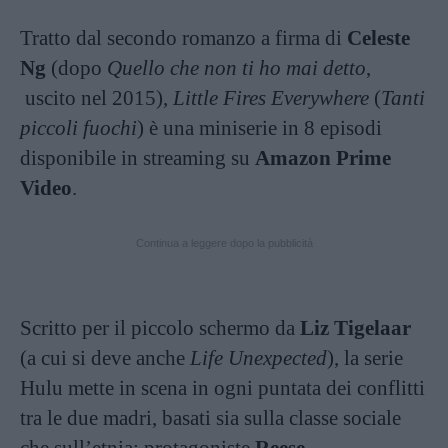
Tratto dal secondo romanzo a firma di
Celeste
Ng
(dopo
Quello che non ti ho mai detto
,
uscito nel 2015),
Little Fires Everywhere
(
Tanti
piccoli fuochi
) è una miniserie in 8 episodi
disponibile in streaming su
Amazon Prime
Video
.
Continua a leggere dopo la pubblicità
Scritto per il piccolo schermo da
Liz Tigelaar
(a cui si deve anche
Life Unexpected
), la serie
Hulu mette in scena in ogni puntata dei conflitti
tra le due madri, basati sia sulla classe sociale
che sull’etnia: protagoniste
Reese