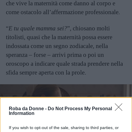
che vive la maternità come danno al corpo e
come ostacolo all’affermazione professionale.
“
E tu quale mamma sei?
”, chiosano molti
titolisti, quasi che la maternità possa essere
indossata come un segno zodiacale, nella
speranza – forse – arrivi prima o poi un
oroscopo a indicare quale strada prendere nella
sfida sempre aperta con la prole.
Roba da Donne -
Do Not Process My Personal
Information
If you wish to opt-out of the sale, sharing to third parties, or