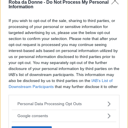
Roba da Donne -
Do Not Process My Personal
tubazioni”
, spiega Glenn Gallas, vice
Information
presidente delle operazioni di
Mr.Rooter
If you wish to opt-out of the sale, sharing to third parties, or
Plumbing
. L’alternativa ecologica agli
processing of your personal or sensitive information for
assorbenti interni è la
coppetta mestruale
, ci
targeted advertising by us, please use the below opt-out
section to confirm your selection. Please note that after your
avete mai pensato?
opt-out request is processed you may continue seeing
interest-based ads based on personal information utilized by
5. Sostanze inquinanti
us or personal information disclosed to third parties prior to
your opt-out. You may separately opt-out of the further
disclosure of your personal information by third parties on the
IAB’s list of downstream participants. This information may
also be disclosed by us to third parties on the
IAB’s List of
Downstream Participants
that may further disclose it to other
third parties.
Please note that this website/app uses one or more Google
Personal Data Processing Opt Outs
services and may gather and store information including but
not limited to your visit or usage behaviour. You may click to
Google consents
grant or deny consent to Google and its third-party tags to
use your data for below specified purposes in below Google