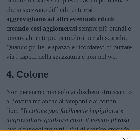
buttare nel water! In questo caso il problema è
che si spezzano difficilmente e
si
aggrovigliano ad altri eventuali rifiuti
creando così agglomerati
sempre più grandi e
potenzialmente più pericolosi per gli scarichi.
Quando pulite le spazzole ricordatevi di buttare
via i capelli nella spazzatura e non nel wc.
4. Cotone
Non pensiamo non solo ai dischetti struccanti o
all’ovatta ma anche ai tamponi e ai cotton
fioc.
“Il cotone può facilmente impigliarsi e
aggrovigliare qualsiasi cosa, il tessuto fibroso
può danneggiare tutti i tipi di scarico creando
masse pericolose quando attraversa la