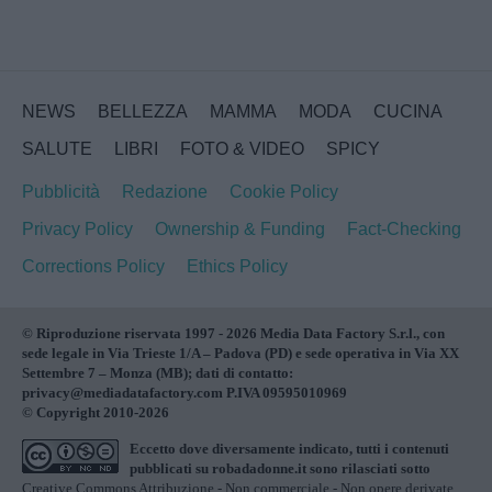
NEWS
BELLEZZA
MAMMA
MODA
CUCINA
SALUTE
LIBRI
FOTO & VIDEO
SPICY
Pubblicità
Redazione
Cookie Policy
Privacy Policy
Ownership & Funding
Fact-Checking
Corrections Policy
Ethics Policy
© Riproduzione riservata 1997 - 2026 Media Data Factory S.r.l., con
sede legale in Via Trieste 1/A – Padova (PD) e sede operativa in Via XX
Settembre 7 – Monza (MB); dati di contatto:
privacy@mediadatafactory.com P.IVA 09595010969
© Copyright 2010-2026
Eccetto dove diversamente indicato, tutti i contenuti
pubblicati su
robadadonne.it
sono rilasciati sotto
Creative Commons Attribuzione - Non commerciale - Non opere derivate